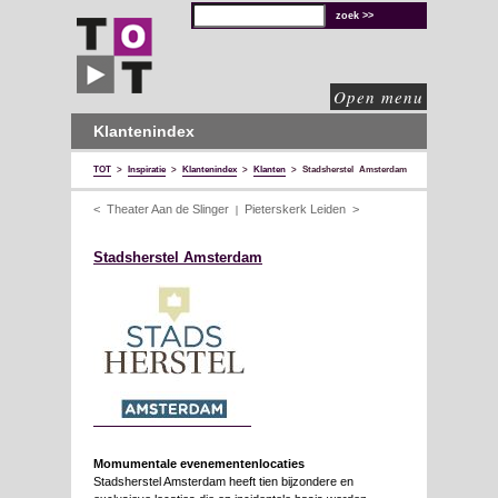
TOT
technische
oplossingen
voor
de
culturele
sector
Open menu
Klantenindex
TOT
>
Inspiratie
>
Klantenindex
>
Klanten
>
Stadsherstel Amsterdam
< Theater Aan de Slinger
Pieterskerk Leiden >
|
Stadsherstel Amsterdam
Momumentale evenementenlocaties
Stadsherstel Amsterdam heeft tien bijzondere en