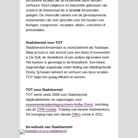
exclusieve locaties die op incidentele basis worden
verhuurd. Deze religieuze en industriële gebouwen zijn
zowel in de binnenstad als in landelijk Amsterdam
gelegen. De sfeervolle ruimten van de gerestaureerde
monumenten zijn zeer geschikt voor het houden van
lezingen, congressen, recepties, diners, concerten of
presentaties.
Stadsherstel voor TOT
Stadsherstel Amsterdam is vooral bekend als ‘huisbaas’.
Maar je kunt er ook terecht voor een feest of evenement
in De Duif, de Vondelkerk of een andere bijzondere kerk.
Het kantoor is gevestigd in de Amstelkerk. Een kleine
slagvaardige organisatie onder leiding van afdelingshoofd
Emmy Schouten beheert en verhuurt van deze locaties.
TOT helpt hen graag efficiënt te werken.
TOT voor Stadsherstel
TOT werkt sinds 2008 voor Stadsherstel.
Applicatiebeheer en rapportages voor
evenementenplanningssysteem
Artifax Event
. Inrichting
van de
CRM module
. Training van nieuwe medewerkers.
De overgang naar een nieuwe
Office
versie in 2011.
De website van Stadsherstel: