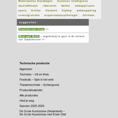
Nederlandse Dansdagen
business intelligence
muziektheater
referentie
twitter
webapplicatie
opera
Artifax
Uurwerk
hiphop
webkoppeling
urenregistratie
organisatiepsychologie
Julidans
suggesties:
Stadsherstel blog
>>
Wed and Walk
– regelmatig te gast in de kerken
van Stadsherstel >>
Technische productie
Algemeen
Tournees – Uit en thuis
Festivals – Spin in het web
Theatertechniek – Achtergrond
Productiekalender
Alle producties
Vind je weg
Seizoen 2025-2026
De Grote Kunstshow (Nederland) –
De Grote Kunstshow met Erwin Olaf