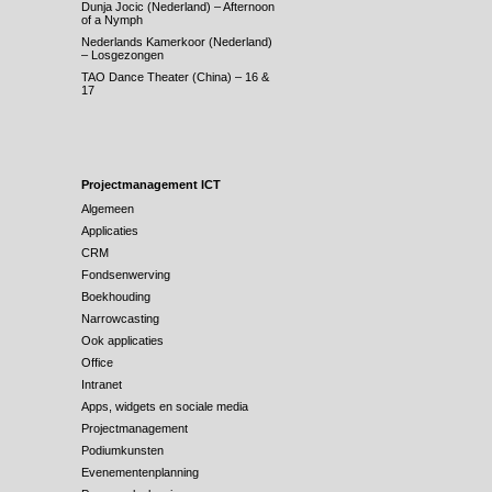
Dunja Jocic (Nederland) – Afternoon
of a Nymph
Nederlands Kamerkoor (Nederland)
– Losgezongen
TAO Dance Theater (China) – 16 &
17
Projectmanagement ICT
Algemeen
Applicaties
CRM
Fondsenwerving
Boekhouding
Narrowcasting
Ook applicaties
Office
Intranet
Apps, widgets en sociale media
Projectmanagement
Podiumkunsten
Evenementenplanning