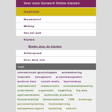
Voor onze Uurwerk Online klanten
Inspiratie
Nieuwsbrief
Weblog
Van het web
Klanten
Blader door de klanten
Achtergrond
Over deze site
tags
internationale gezelschappen
automatisering
inspiratie
management
projectmanagement
moderne dans
sociale media
kaartverkoop
implementatie
communicatie
evenementenplanning
ondernemen
organisatie
koppeling
big data
applicatiebeheer
technische productie
klantvriendelijk
theatertechniek
CRM
backstage
personeelsplanning
fondsenwerving
managementrapport
marketing
website