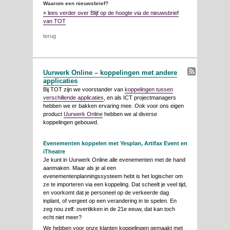
Waarom een nieuwsbrief?
» lees verder over Blijf op de hoogte via de nieuwsbrief
van TOT
terug
Uurwerk Online – koppelingen met andere
applicaties
Bij TOT zijn we voorstander van
koppelingen tussen
verschillende applicaties
, en als ICT projectmanagers
hebben we er bakken ervaring mee. Ook voor ons eigen
product
Uurwerk Online
hebben we al diverse
koppelingen gebouwd.
Evenementen koppelen met Yesplan, Artifax Event en
iTheatre
Je kunt in Uurwerk Online alle evenementen met de hand
aanmaken. Maar als je al een
evenementenplanningssysteem hebt is het logischer om
ze te importeren via een koppeling. Dat scheelt je veel tijd,
en voorkomt dat je personeel op de verkeerde dag
inplant, of vergeet op een verandering in te spelen. En
zeg nou zelf: overtikken in de 21e eeuw, dat kan toch
echt niet meer?
We hebben voor onze klanten koppelingen gemaakt met