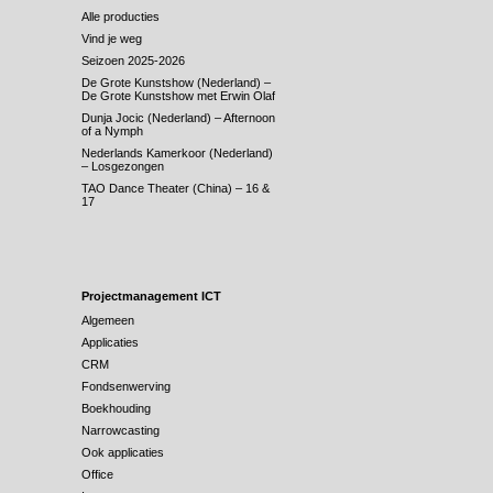
Alle producties
Vind je weg
Seizoen 2025-2026
De Grote Kunstshow (Nederland) –
De Grote Kunstshow met Erwin Olaf
Dunja Jocic (Nederland) – Afternoon
of a Nymph
Nederlands Kamerkoor (Nederland)
– Losgezongen
TAO Dance Theater (China) – 16 &
17
Projectmanagement ICT
Algemeen
Applicaties
CRM
Fondsenwerving
Boekhouding
Narrowcasting
Ook applicaties
Office