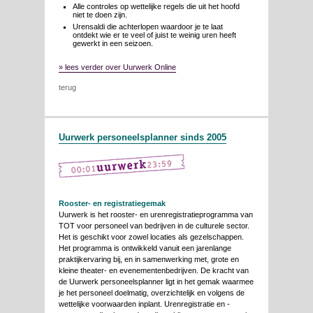
Alle controles op wettelijke regels die uit het hoofd
niet te doen zijn.
Urensaldi die achterlopen waardoor je te laat
ontdekt wie er te veel of juist te weinig uren heeft
gewerkt in een seizoen.
» lees verder over Uurwerk Online
terug
Uurwerk personeelsplanner sinds 2005
Rooster- en registratiegemak
Uurwerk is het rooster- en urenregistratieprogramma van
TOT voor personeel van bedrijven in de culturele sector.
Het is geschikt voor zowel locaties als gezelschappen.
Het programma is ontwikkeld vanuit een jarenlange
praktijkervaring bij, en in samenwerking met, grote en
kleine theater- en evenementenbedrijven. De kracht van
de Uurwerk personeelsplanner ligt in het gemak waarmee
je het personeel doelmatig, overzichtelijk en volgens de
wettelijke voorwaarden inplant. Urenregistratie en -