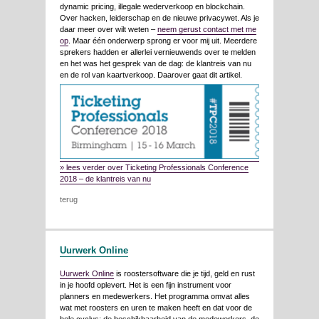
dynamic pricing, illegale wederverkoop en blockchain.
Over hacken, leiderschap en de nieuwe privacywet. Als je
daar meer over wilt weten –
neem gerust contact met me
op
. Maar één onderwerp sprong er voor mij uit. Meerdere
sprekers hadden er allerlei vernieuwends over te melden
en het was het gesprek van de dag: de klantreis van nu
en de rol van kaartverkoop. Daarover gaat dit artikel.
» lees verder over Ticketing Professionals Conference
2018 – de klantreis van nu
terug
Uurwerk Online
Uurwerk Online
is roostersoftware die je tijd, geld en rust
in je hoofd oplevert. Het is een fijn instrument voor
planners en medewerkers. Het programma omvat alles
wat met roosters en uren te maken heeft en dat voor de
hele cyclus: de beschikbaarheid van de medewerkers, de