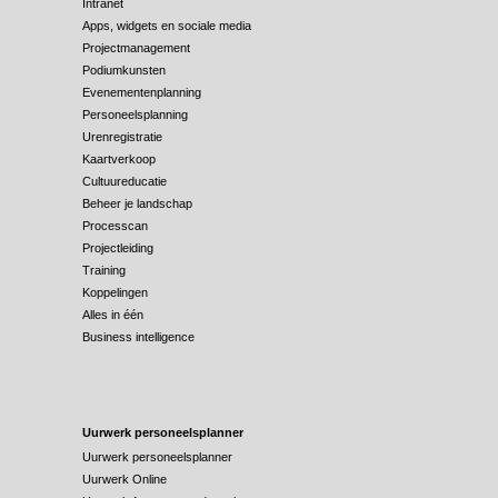
Intranet
Apps, widgets en sociale media
Projectmanagement
Podiumkunsten
Evenementenplanning
Personeelsplanning
Urenregistratie
Kaartverkoop
Cultuureducatie
Beheer je landschap
Processcan
Projectleiding
Training
Koppelingen
Alles in één
Business intelligence
Uurwerk personeelsplanner
Uurwerk personeelsplanner
Uurwerk Online