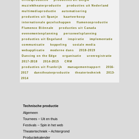
muziektheaterproductie
producties uit Nederland
multimediaproductie
automatisering
producties uit Spanje
kaartverkoop
internationale gezelschappen
flamencoproductie
Flamenco Biënnale
producties uit Canada
evenementenplanning
personeelsplanning
producties uit Engeland
inspiratie
implementatie
communicatie
koppeling
sociale media
webapplicatie
moderne dans
2018-2019
Dancing on the Edge
organisatie
urenregistratie
2017-2018
2014-2015
CRM
producties uit Frankrijk
managementrapport
2016-
2017
danstheaterproductie
theatertechniek
2013-
2014
Technische productie
Algemeen
Tournees – Uit en thuis
Festivals – Spin in het web
Theatertechniek – Achtergrond
Productiekalender