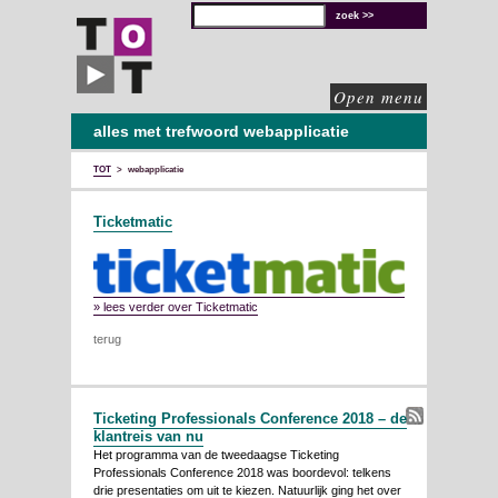
TOT
technische
oplossingen
voor
de
culturele
sector
Open menu
alles met trefwoord webapplicatie
TOT
>
webapplicatie
Ticketmatic
» lees verder over Ticketmatic
terug
Ticketing Professionals Conference 2018 – de
klantreis van nu
Het programma van de tweedaagse Ticketing
Professionals Conference 2018 was boordevol: telkens
drie presentaties om uit te kiezen. Natuurlijk ging het over