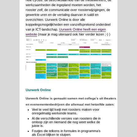
werkzaamheden die ingepland moeten worden, het
rooster zelf, de communicatie over roosterwijzigingen, de
gewerkte uren en de vertaling daarvan in saldi en
overzichten. Uurwerk Online is door alle
koppelingsmogelijkheden een vanzelfsprekend onderdeel
van je ICT-landschap.
Uurwerk Online heeft een eigen
website
(maar je mag uiteraard ook hier verder lezen ;-) )
Uurwerk Online
Uurwerk Online is gemaakt samen met collega’s uit theaters
en evenementenbedrijven die allemaal met hetzelfde zaten:
Veel te veel tijd kwijt met roosters maken voor
onregelmatig werkende teams.
Al die verschillende versies van roosters die in
omloop zijn en niemand die nog weet welke de
juiste is.
Foutjes die telkens in formules in programma’s
als Excel blijken te sluipen.