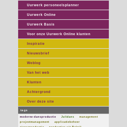
Uurwerk personeelsplanner
Uurwerk Online
Uurwerk Basis
Voor onze Uurwerk Online klanten
Inspiratie
Nieuwsbrief
Weblog
Van het web
Klanten
Achtergrond
Over deze site
tags
moderne-dansproductie
Julidans
management
projectmanagement
applicatiebeheer
circusproductie
producties uit België