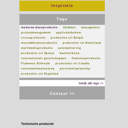
ontwikkeld vanuit de praktijk.
Inspiratie
Tags
moderne-dansproductie
Julidans
management
projectmanagement
applicatiebeheer
circusproductie
producties uit België
muziektheaterproductie
producties uit Nederland
Wat TOT en Marijcke Voorsluijs beweegt:
multimediaproductie
automatisering
producties uit Spanje
kaartverkoop
kunst, techniek en ondernemerschap
internationale gezelschappen
flamencoproductie
het wereldwijde web
Flamenco Biënnale
producties uit Canada
TOT’s geschiedenis
evenementenplanning
personeelsplanning
de klanten van TOT.
producties uit Engeland
bekijk alle tags >>
Contact >>
Technische productie