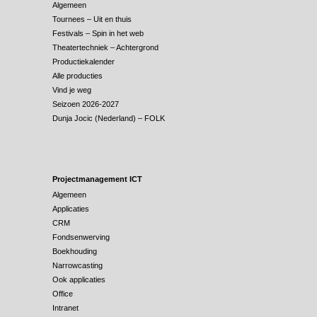
Algemeen
Tournees – Uit en thuis
Festivals – Spin in het web
Theatertechniek – Achtergrond
Productiekalender
Alle producties
Vind je weg
Seizoen 2026-2027
Dunja Jocic (Nederland) – FOLK
Projectmanagement ICT
Algemeen
Applicaties
CRM
Fondsenwerving
Boekhouding
Narrowcasting
Ook applicaties
Office
Intranet