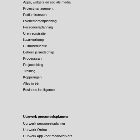
Apps, widgets en sociale media
Projectmanagement
Podiumkunsten
Evenementenplanning
Personeelsplanning
Urenregistratie
Kaartverkoop
Cultuureducatie
Beheer je landschap
Processcan
Projectleiding
Training
Koppelingen
Alles in één
Business intelligence
Uurwerk personeelsplanner
Uurwerk personeelsplanner
Uurwerk Online
Uurwerk App voor medewerkers