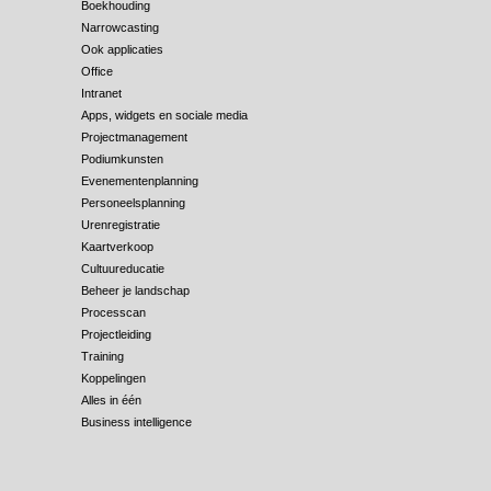
Boekhouding
Narrowcasting
Ook applicaties
Office
Intranet
Apps, widgets en sociale media
Projectmanagement
Podiumkunsten
Evenementenplanning
Personeelsplanning
Urenregistratie
Kaartverkoop
Cultuureducatie
Beheer je landschap
Processcan
Projectleiding
Training
Koppelingen
Alles in één
Business intelligence