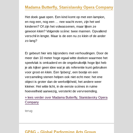
Madama Butterfly, Stanislavsky Opera Company
Het doek gaat open. Een kind komt op met een lampion,
en nog een, nog een … nee wacht even, zijn het wel
kinderen? Of zijn het volwassenen, maar lijken ze
gewoon klein? Volgende scène: twee mannen. Opvallend
verschil in lengte. Maar is de een nu zo klein of de ander
zo lang?
Er gebeurt hier iets bijzonders met verhoudingen. Door de
meer dan 10 meter hoge egaal witte doeken waarmee het
speelvlak is omkaderd en de ongebruikelijk hoge lijst heb
je als kijker geen idee wat je als referentie kunt gebruiken
voor groot en klein. Een ‘ijsberg’, een bootje en een
verzameling stenen helpen ook niet echt mee: het ene
object is groter dan de werkelijkheid, het andere weer
kleiner. Het witte licht, in de eerste scènes in ruime
hoeveelheid aanwezig, versterkt de vervreemding.
» lees verder over Madama Butterfly, Stanislavsky Opera
Company
terug
GPAG – Global Performing Arts Group