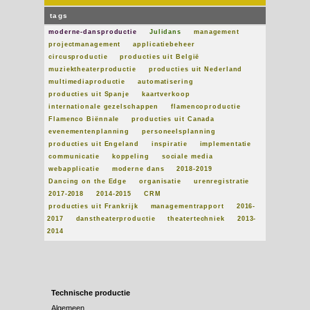
tags
moderne-dansproductie
Julidans
management
projectmanagement
applicatiebeheer
circusproductie
producties uit België
muziektheaterproductie
producties uit Nederland
multimediaproductie
automatisering
producties uit Spanje
kaartverkoop
internationale gezelschappen
flamencoproductie
Flamenco Biënnale
producties uit Canada
evenementenplanning
personeelsplanning
producties uit Engeland
inspiratie
implementatie
communicatie
koppeling
sociale media
webapplicatie
moderne dans
2018-2019
Dancing on the Edge
organisatie
urenregistratie
2017-2018
2014-2015
CRM
producties uit Frankrijk
managementrapport
2016-
2017
danstheaterproductie
theatertechniek
2013-
2014
Technische productie
Algemeen