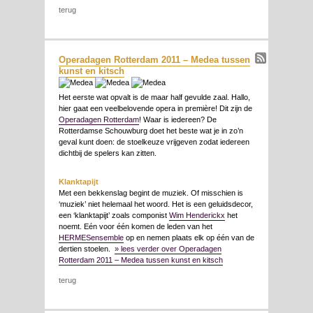
terug
Operadagen Rotterdam 2011 – Medea tussen
kunst en kitsch
Het eerste wat opvalt is de maar half gevulde zaal. Hallo,
hier gaat een veelbelovende opera in première! Dit zijn de
Operadagen Rotterdam
! Waar is iedereen? De
Rotterdamse Schouwburg doet het beste wat je in zo’n
geval kunt doen: de stoelkeuze vrijgeven zodat iedereen
dichtbij de spelers kan zitten.
Klanktapijt
Met een bekkenslag begint de muziek. Of misschien is
‘muziek’ niet helemaal het woord. Het is een geluidsdecor,
een ‘klanktapijt’ zoals componist
Wim Henderickx
het
noemt. Eén voor één komen de leden van het
HERMESensemble
op en nemen plaats elk op één van de
dertien stoelen.
» lees verder over Operadagen
Rotterdam 2011 – Medea tussen kunst en kitsch
terug