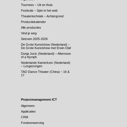
Tournees – Uit en thuis
Festivals – Spin in het web
Theatertechniek – Achtergrond
Productiekalender
Alle producties
Vind je weg
Seizoen 2025-2026
De Grote Kunstshow (Nederland) –
De Grote Kunstshow met Erwin Olaf
Dunja Jocic (Nederland) – Afternoon
of a Nymph
Nederlands Kamerkoor (Nederland)
– Losgezongen
TAO Dance Theater (China) – 16 &
17
Projectmanagement ICT
Algemeen
Applicaties
CRM
Fondsenwerving