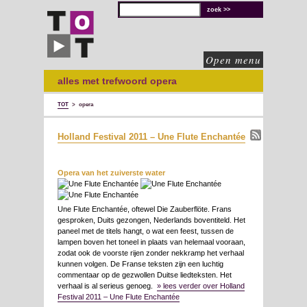
TOT
technische
oplossingen
voor
de
culturele
sector
Open menu
alles met trefwoord opera
TOT
>
opera
Holland Festival 2011 – Une Flute Enchantée
Opera van het zuiverste water
Une Flute Enchantée, oftewel Die Zauberflöte. Frans
gesproken, Duits gezongen, Nederlands boventiteld. Het
paneel met de titels hangt, o wat een feest, tussen de
lampen boven het toneel in plaats van helemaal vooraan,
zodat ook de voorste rijen zonder nekkramp het verhaal
kunnen volgen. De Franse teksten zijn een luchtig
commentaar op de gezwollen Duitse liedteksten. Het
verhaal is al serieus genoeg.
» lees verder over Holland
Festival 2011 – Une Flute Enchantée