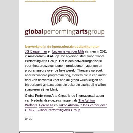
Netwerkers in de internationale podiumkunsten
JG Baggerman
en
Lucienne van der Mijle
richtten in 2011
in Amsterdam GPAG op. De afkorting staat voor Global
Performing Arts Group. Het is een netwerkorganisatie
voor theatergezelschappen, producenten, agenten en
programmeurs over de hele wereld. Theaters op zoek
naar bijzondere programmering, makers die in een ander
deel van de wereld voet aan de grond willen krijgen en
bijvoorbeeld ambassades die culturele uitwisseling willen
stimuleren zijn er klant.
Global Performing Arts Group is de internationaal agent
van Nederlandse gezelschappen als
The Ashton
Brothers
,
Percossa
en
Jakop Ahlbom
.
» lees verder over
GPAG – Global Performing Arts Group
terug