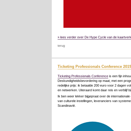
» lees verder over De Hype Cycle van de kaartver
terug
Ticketing Professionals Conference 201
Ticketing Professionals Conference
is een fijn inho
Deskundigheidsbevordering op maat, met een progr
redelijke prijs: ik betaalde 200 euro voor 2 dagen v
en netwerken. Uiteraard komt daar reis en verblijf 
Ik ben weer lekker bijgepraat over de international
van culturele instellingen, leveranciers van systeme
Scandinavië.