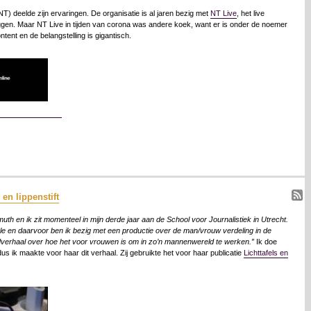
T) deelde zijn ervaringen. De organisatie is al jaren bezig met
NT Live
, het live
liggen. Maar NT Live in tijden van corona was andere koek, want er is onder de noemer
ntent en de belangstelling is gigantisch.
 en lippenstift
th en ik zit momenteel in mijn derde jaar aan de School voor Journalistiek in Utrecht.
style en daarvoor ben ik bezig met een productie over de man/vrouw verdeling in de
ndverhaal over hoe het voor vrouwen is om in zo’n mannenwereld te werken.”
Ik doe
dus ik maakte voor haar dit verhaal. Zij gebruikte het voor haar publicatie
Lichttafels en