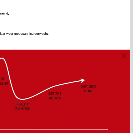
reind,
k jaar weer met spanning verwacht.