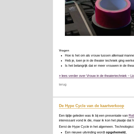
Vragen
Hoe is het om als vrouw tussen allemaal manne
Heb je, toen je in de theater techniek ging wer
Is het belangrijk dat er meer vrouwen in de th
» lees verder over Vrouw in de theatertechniek – Lich
terug
De Hype Cycle van de kaartverkoop
Een tijdje geleden was ik bij een presentatie van
Rob
interessant vond ik die, maar ik kon het plaatje dat
Eerst de Hype Cycle in het algemeen. Technologisc
Een nieuwe uitvinding wordt
opgehemeld
,