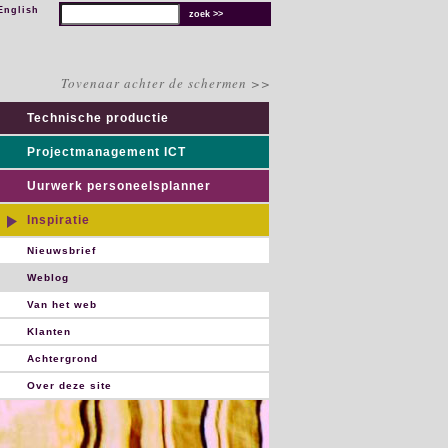
English
Tovenaar achter de schermen >>
Technische productie
Projectmanagement ICT
Uurwerk personeelsplanner
Inspiratie
Nieuwsbrief
Weblog
Van het web
Klanten
Achtergrond
Over deze site