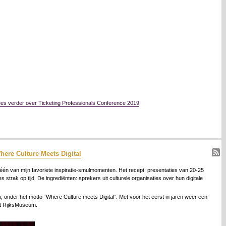
ees verder over Ticketing Professionals Conference 2019
here Culture Meets Digital
 één van mijn favoriete inspiratie-smulmomenten. Het recept: presentaties van 20-25
strak op tijd. De ingrediënten: sprekers uit culturele organisaties over hun digitale
 onder het motto “Where Culture meets Digital”. Met voor het eerst in jaren weer een
et RijksMuseum.