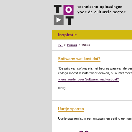
TOT
technische
oplossingen
voor
de
culturele
sector
Inspiratie
TOT
>
Inspiratie
>
Weblog
Software: wat kost dat?
“De prijs van software is het bedrag waarvan de ver
collega moest ik laatst weer denken, nu ik met me
» lees verder over Software: wat kost dat?
terug
Uurtje sparren
Uurtje sparren is: in een ontspannen setting een uu