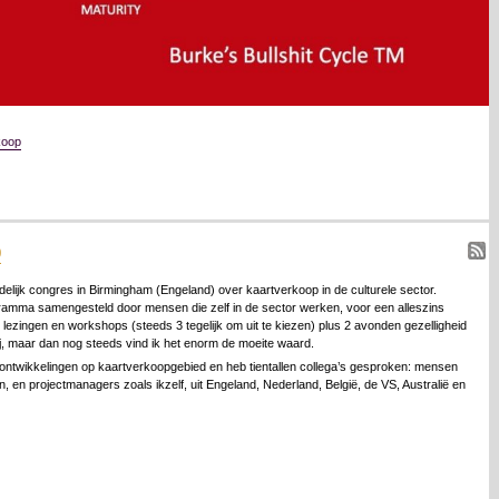
koop
9
udelijk congres in Birmingham (Engeland) over kaartverkoop in de culturele sector.
amma samengesteld door mensen die zelf in de sector werken, voor een alleszins
ol lezingen en workshops (steeds 3 tegelijk om uit te kiezen) plus 2 avonden gezelligheid
bij, maar dan nog steeds vind ik het enorm de moeite waard.
e ontwikkelingen op kaartverkoopgebied en heb tientallen collega’s gesproken: mensen
n, en projectmanagers zoals ikzelf, uit Engeland, Nederland, België, de VS, Australië en