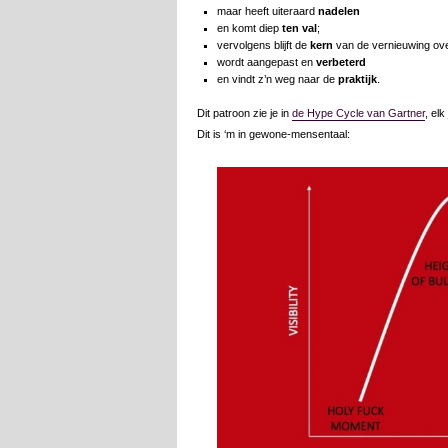
maar heeft uiteraard
nadelen
en komt diep
ten val
;
vervolgens blijft de
kern
van de vernieuwing ove
wordt aangepast en
verbeterd
en vindt z’n weg naar de
praktijk
.
Dit patroon zie je in
de Hype Cycle van Gartner
, el
Dit is ‘m in gewone-mensentaal: