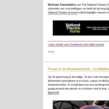
Nicholas
Triantafyllou
van The National Theatre (N
uitzenden van voorstellingen, en heeft de lat hoog 
National Theatre at home
vrijwel dagelijks nieuwe co
» lees verder over Overleven met online events
terug
Vrouw in de theatertechniek – Lichttafels
Op 25 april kreeg ik dit mailtje:
“Ik ben Yuki Hochgemu
Momenteel specialiseer ik in kunst, cultuur en life
theatertechniek. Ik schrijf daarvoor een achtergro
graag iemand een plezier en schrijven vind ik leuk, 
lippenstift
.