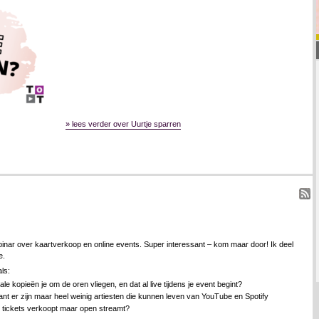
» lees verder over Uurtje sparren
binar over kaartverkoop en online events. Super interessant – kom maar door! Ik deel
e.
ls:
ale kopieën je om de oren vliegen, en dat al live tijdens je event begint?
t er zijn maar heel weinig artiesten die kunnen leven van YouTube en Spotify
en tickets verkoopt maar open streamt?