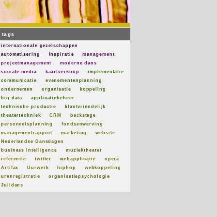
tags
internationale gezelschappen
automatisering
inspiratie
management
projectmanagement
moderne dans
sociale media
kaartverkoop
implementatie
communicatie
evenementenplanning
ondernemen
organisatie
koppeling
big data
applicatiebeheer
technische productie
klantvriendelijk
theatertechniek
CRM
backstage
personeelsplanning
fondsenwerving
managementrapport
marketing
website
Nederlandse Dansdagen
business intelligence
muziektheater
referentie
twitter
webapplicatie
opera
Artifax
Uurwerk
hiphop
webkoppeling
urenregistratie
organisatiepsychologie
Julidans