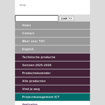
terug
Home
Contact
Meer over TOT
English
Technische productie
Seizoen 2025-2026
Productiekalender
Alle producties
Vind je weg
Projectmanagement ICT
Applicaties