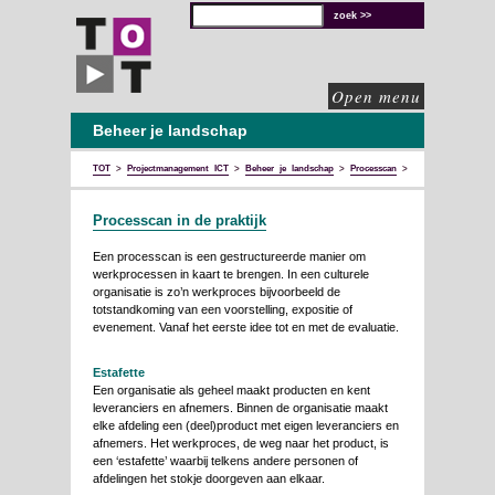
TOT
technische
oplossingen
voor
de
culturele
sector
Open menu
Beheer je landschap
TOT
>
Projectmanagement ICT
>
Beheer je landschap
>
Processcan
>
Processcan in de praktijk
Processcan in de praktijk
Een processcan is een gestructureerde manier om
werkprocessen in kaart te brengen. In een culturele
organisatie is zo’n werkproces bijvoorbeeld de
totstandkoming van een voorstelling, expositie of
evenement. Vanaf het eerste idee tot en met de evaluatie.
Estafette
Een organisatie als geheel maakt producten en kent
leveranciers en afnemers. Binnen de organisatie maakt
elke afdeling een (deel)product met eigen leveranciers en
afnemers. Het werkproces, de weg naar het product, is
een ‘estafette’ waarbij telkens andere personen of
afdelingen het stokje doorgeven aan elkaar.