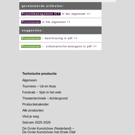
gerelateerde artikelen:
Projectmanagement ICT
in het algemeen >>
Processcan
in het algemeen >>
suggesties:
Processcan
– beschrijving in pdf >>
Processcan
– schematische weergave in pdf >>
Technische productie
Algemeen
Tournees – Uit en thuis
Festivals – Spin in het web
Theatertechniek – Achtergrond
Productiekalender
Alle producties
Vind je weg
Seizoen 2025-2026
De Grote Kunstshow (Nederland) –
De Grote Kunstshow met Erwin Olaf