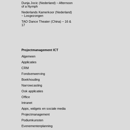
Dunja Jocic (Nederland) – Afternoon
of a Nymph
Nederlands Kamerkoor (Nederland)
– Losgezongen
TAO Dance Theater (China) – 16 &
17
Projectmanagement ICT
Algemeen
Applicaties
CRM
Fondsenwerving
Boekhouding
Narrowcasting
Ook applicaties
Office
Intranet
Apps, widgets en sociale media
Projectmanagement
Podiumkunsten
Evenementenplanning