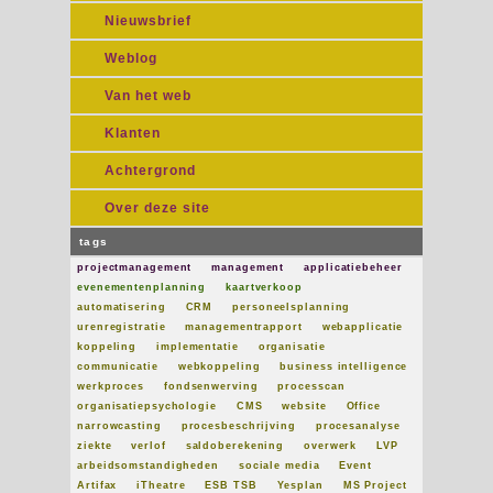
Nieuwsbrief
Weblog
Van het web
Klanten
Achtergrond
Over deze site
tags
projectmanagement
management
applicatiebeheer
evenementenplanning
kaartverkoop
automatisering
CRM
personeelsplanning
urenregistratie
managementrapport
webapplicatie
koppeling
implementatie
organisatie
communicatie
webkoppeling
business intelligence
werkproces
fondsenwerving
processcan
organisatiepsychologie
CMS
website
Office
narrowcasting
procesbeschrijving
procesanalyse
ziekte
verlof
saldoberekening
overwerk
LVP
arbeidsomstandigheden
sociale media
Event
Artifax
iTheatre
ESB TSB
Yesplan
MS Project