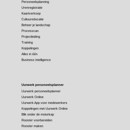
Personeelsplanning
Urenregistratie
Kaartverkoop
Cultuureducatie
Beheer je landschap
Processcan
Projectleiding
Training
Koppelingen
Alles in één
Business intelligence
Uurwerk personeelsplanner
Uurwerk personeelsplanner
Uurwerk Online
Uurwerk App voor medewerkers
Koppelingen met Uurwerk Online
Blik onder de motorkap
Rooster voorbereiden
Rooster maken