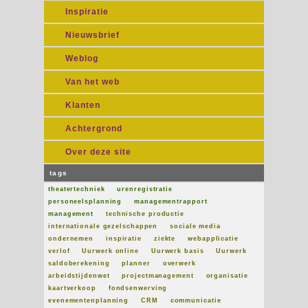
Inspiratie
Nieuwsbrief
Weblog
Van het web
Klanten
Achtergrond
Over deze site
tags
theatertechniek
urenregistratie
personeelsplanning
managementrapport
management
technische productie
internationale gezelschappen
sociale media
ondernemen
inspiratie
ziekte
webapplicatie
verlof
Uurwerk online
Uurwerk basis
Uurwerk
saldoberekening
planner
overwerk
arbeidstijdenwet
projectmanagement
organisatie
kaartverkoop
fondsenwerving
evenementenplanning
CRM
communicatie