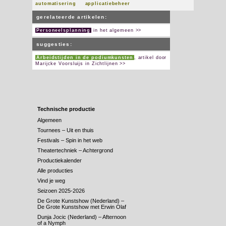
automatisering
applicatiebeheer
gerelateerde artikelen:
Personeelsplanning
in het algemeen >>
suggesties:
Arbeidstijden in de podiumkunsten
, artikel door
Marijcke Voorsluijs in Zichtlijnen >>
Technische productie
Algemeen
Tournees – Uit en thuis
Festivals – Spin in het web
Theatertechniek – Achtergrond
Productiekalender
Alle producties
Vind je weg
Seizoen 2025-2026
De Grote Kunstshow (Nederland) –
De Grote Kunstshow met Erwin Olaf
Dunja Jocic (Nederland) – Afternoon
of a Nymph