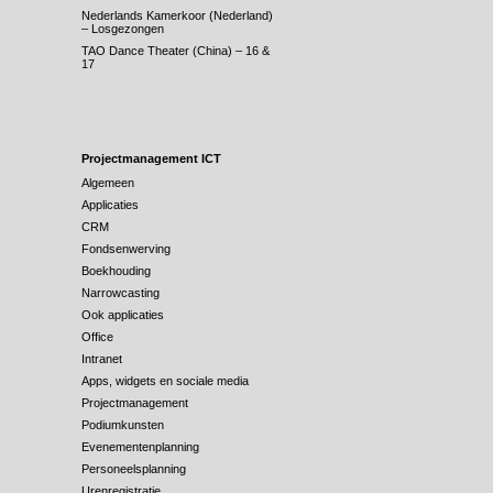
Nederlands Kamerkoor (Nederland)
– Losgezongen
TAO Dance Theater (China) – 16 &
17
Projectmanagement ICT
Algemeen
Applicaties
CRM
Fondsenwerving
Boekhouding
Narrowcasting
Ook applicaties
Office
Intranet
Apps, widgets en sociale media
Projectmanagement
Podiumkunsten
Evenementenplanning
Personeelsplanning
Urenregistratie