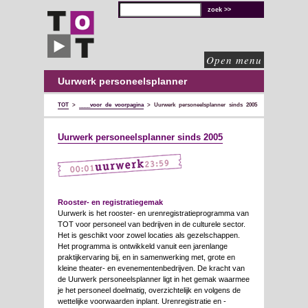
TOT
technische
oplossingen
voor
de
culturele
sector
Open menu
Uurwerk personeelsplanner
TOT
>
____voor de voorpagina
>
Uurwerk personeelsplanner sinds 2005
Uurwerk personeelsplanner sinds 2005
Rooster- en registratiegemak
Uurwerk is het rooster- en urenregistratieprogramma van
TOT voor personeel van bedrijven in de culturele sector.
Het is geschikt voor zowel locaties als gezelschappen.
Het programma is ontwikkeld vanuit een jarenlange
praktijkervaring bij, en in samenwerking met, grote en
kleine theater- en evenementenbedrijven. De kracht van
de Uurwerk personeelsplanner ligt in het gemak waarmee
je het personeel doelmatig, overzichtelijk en volgens de
wettelijke voorwaarden inplant. Urenregistratie en -