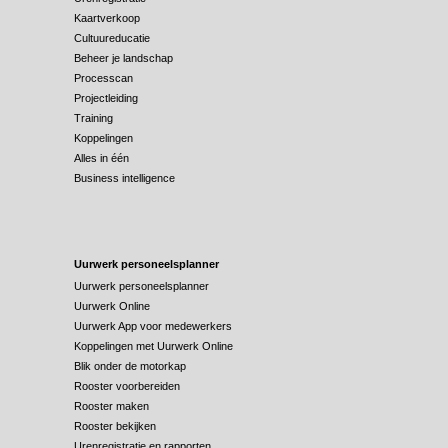
Kaartverkoop
Cultuureducatie
Beheer je landschap
Processcan
Projectleiding
Training
Koppelingen
Alles in één
Business intelligence
Uurwerk personeelsplanner
Uurwerk personeelsplanner
Uurwerk Online
Uurwerk App voor medewerkers
Koppelingen met Uurwerk Online
Blik onder de motorkap
Rooster voorbereiden
Rooster maken
Rooster bekijken
Urenregistratie en rapporten