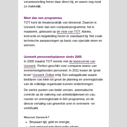
verantwoording horen daar direct bij, en waren nog nooit
zo makkelijk.
Meer dan een programma
TOT kent de theaterpraktijk van binnenuit. Daarom is
Uurwerk meer dan een computerprogramma: het is
maatwerk, gebouwd op
de visie van TOT
. Advies,
instructie en begeleiding horen er standaard bij. Net zoals
technische aanpassingen op basis van speciale eisen en
wensen.
Uurwerk personeelsplanner sinds 2005
In 2005 maakte TOT kennis met
de basisversie van
Uurwerk
. Perfect geschikt voor compacte teams van
evenementgebonden personeel. In 2011 kwam de ‘grote
broer’
Uurwerk Online
erbij. Een webapplicatie waarin
bedrijven van klein tot groot de planning en urenregistratie
van de volledige organisatie kunnen onderbrengen.
De sterke punten van beide versies: automatische
controle op de naleving van arbeidstijdenwet en cao,
rooster en urenregistratie in één programma, en de
directe vertaling van gewerkte uren in overwerk- en
verlofsaldi.
Waarom Uurwerk?
Bespaart tijd, geld en energie;
gaat gepaard met deskundig advies;