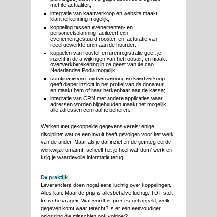
met de actualiteit;
integratie van kaartverkoop en website maakt
klantherkenning mogelijk;
koppeling tussen evenementen- en
personeelsplanning faciliteert een
evenementgestuurd rooster, en facturatie van
reëel gewerkte uren aan de huurder;
koppelen van rooster en urenregistratie geeft je
inzicht in de afwijkingen van het rooster, en maakt
overwerkberekening in de geest van de cao
Nederlandse Podia mogelijk;
combinatie van fondsenwerving en kaartverkoop
geeft dieper inzicht in het profiel van de donateur
en maakt hem of haar herkenbaar aan de kassa;
integratie van CRM met andere applicaties waar
adressen worden bijgehouden maakt het mogelijk
alle adressen centraal te beheren.
Werken met gekoppelde gegevens vereist enige
discipline: wat de een invult heeft gevolgen voor het werk
van de ander. Maar als je dat inziet en de geïntegreerde
werkwijze omarmt, scheelt het je heel wat ‘dom’ werk en
krijg je waardevolle informatie terug.
De praktijk
Leveranciers doen nogal eens luchtig over koppelingen.
Alles kan. Maar de prijs is allesbehalve luchtig. TOT stelt
kritische vragen. Wat wordt er precies gekoppeld, welk
gegeven komt waar terecht? Is er een eenvoudiger
oplossing die misschien ook voldoet?