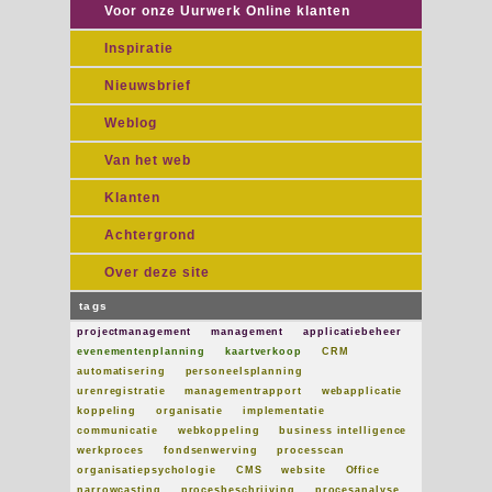
Voor onze Uurwerk Online klanten
Inspiratie
Nieuwsbrief
Weblog
Van het web
Klanten
Achtergrond
Over deze site
tags
projectmanagement
management
applicatiebeheer
evenementenplanning
kaartverkoop
CRM
automatisering
personeelsplanning
urenregistratie
managementrapport
webapplicatie
koppeling
organisatie
implementatie
communicatie
webkoppeling
business intelligence
werkproces
fondsenwerving
processcan
organisatiepsychologie
CMS
website
Office
narrowcasting
procesbeschrijving
procesanalyse