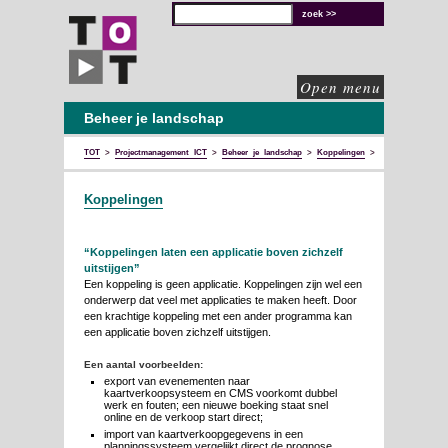
TOT
technische
oplossingen
voor
de
culturele
sector
Open menu
Beheer je landschap
TOT
>
Projectmanagement ICT
>
Beheer je landschap
>
Koppelingen
>
Koppelingen
Koppelingen
“Koppelingen laten een applicatie boven zichzelf
uitstijgen”
Een koppeling is geen applicatie. Koppelingen zijn wel een
onderwerp dat veel met applicaties te maken heeft. Door
een krachtige koppeling met een ander programma kan
een applicatie boven zichzelf uitstijgen.
Een aantal voorbeelden:
export van evenementen naar
kaartverkoopsysteem en CMS voorkomt dubbel
werk en fouten; een nieuwe boeking staat snel
online en de verkoop start direct;
import van kaartverkoopgegevens in een
planningssysteem vergelijkt direct de prognose