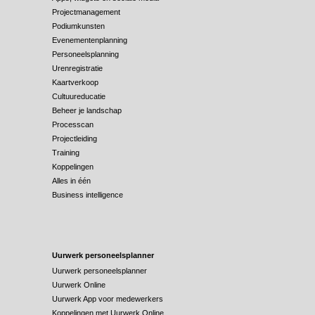
Projectmanagement
Podiumkunsten
Evenementenplanning
Personeelsplanning
Urenregistratie
Kaartverkoop
Cultuureducatie
Beheer je landschap
Processcan
Projectleiding
Training
Koppelingen
Alles in één
Business intelligence
Uurwerk personeelsplanner
Uurwerk personeelsplanner
Uurwerk Online
Uurwerk App voor medewerkers
Koppelingen met Uurwerk Online