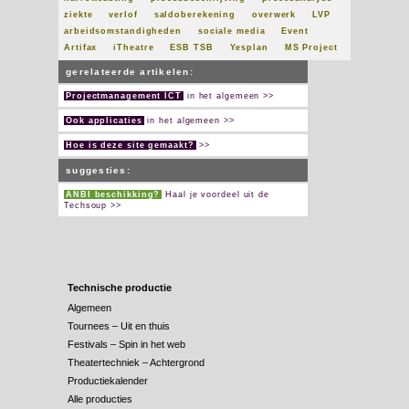
ziekte
verlof
saldoberekening
overwerk
LVP
arbeidsomstandigheden
sociale media
Event
Artifax
iTheatre
ESB TSB
Yesplan
MS Project
gerelateerde artikelen:
Projectmanagement ICT
in het algemeen >>
Ook applicaties
in het algemeen >>
Hoe is deze site gemaakt?
>>
suggesties:
ANBI beschikking?
Haal je voordeel uit de
Techsoup >>
Technische productie
Algemeen
Tournees – Uit en thuis
Festivals – Spin in het web
Theatertechniek – Achtergrond
Productiekalender
Alle producties