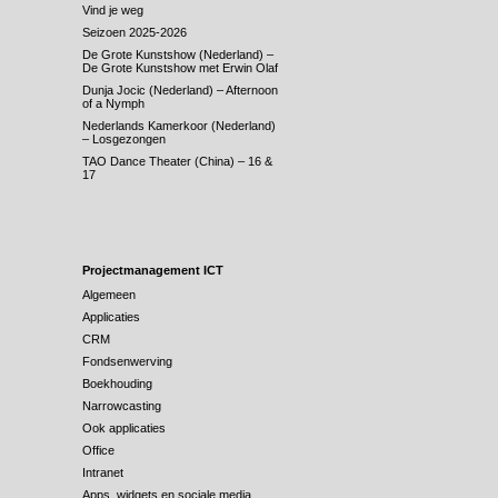
Vind je weg
Seizoen 2025-2026
De Grote Kunstshow (Nederland) –
De Grote Kunstshow met Erwin Olaf
Dunja Jocic (Nederland) – Afternoon
of a Nymph
Nederlands Kamerkoor (Nederland)
– Losgezongen
TAO Dance Theater (China) – 16 &
17
Projectmanagement ICT
Algemeen
Applicaties
CRM
Fondsenwerving
Boekhouding
Narrowcasting
Ook applicaties
Office
Intranet
Apps, widgets en sociale media