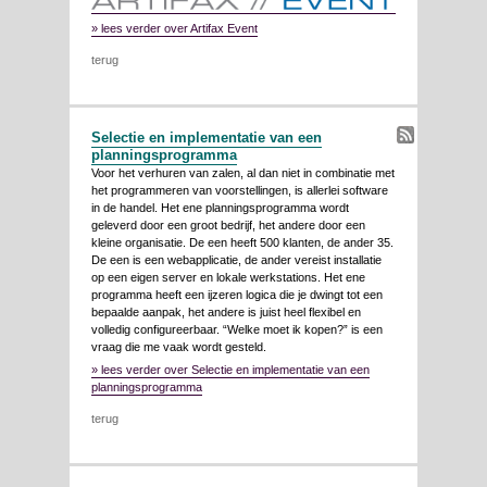
» lees verder over Artifax Event
terug
Selectie en implementatie van een
planningsprogramma
Voor het verhuren van zalen, al dan niet in combinatie met
het programmeren van voorstellingen, is allerlei software
in de handel. Het ene planningsprogramma wordt
geleverd door een groot bedrijf, het andere door een
kleine organisatie. De een heeft 500 klanten, de ander 35.
De een is een webapplicatie, de ander vereist installatie
op een eigen server en lokale werkstations. Het ene
programma heeft een ijzeren logica die je dwingt tot een
bepaalde aanpak, het andere is juist heel flexibel en
volledig configureerbaar. “Welke moet ik kopen?” is een
vraag die me vaak wordt gesteld.
» lees verder over Selectie en implementatie van een
planningsprogramma
terug