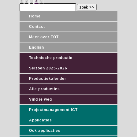
1
2
3
4
5
Home
Contact
Meer over TOT
English
Technische productie
Seizoen 2025-2026
Productiekalender
Alle producties
Vind je weg
Projectmanagement ICT
Applicaties
Ook applicaties