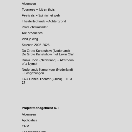
Algemeen
Tournees – Uit en thuis
Festivals – Spin in het web
Theatertechniek – Achtergrond
Productiekalender
Alle producties
Vind je weg
Seizoen 2025-2026
De Grote Kunstshow (Nederland) –
De Grote Kunstshow met Erwin Olaf
Dunja Jocic (Nederland) – Afternoon
of a Nymph
Nederlands Kamerkoor (Nederland)
– Losgezongen
TAO Dance Theater (China) – 16 &
17
Projectmanagement ICT
Algemeen
Applicaties
CRM