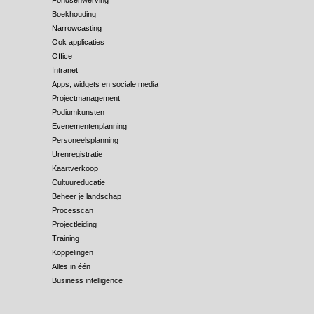
Fondsenwerving
Boekhouding
Narrowcasting
Ook applicaties
Office
Intranet
Apps, widgets en sociale media
Projectmanagement
Podiumkunsten
Evenementenplanning
Personeelsplanning
Urenregistratie
Kaartverkoop
Cultuureducatie
Beheer je landschap
Processcan
Projectleiding
Training
Koppelingen
Alles in één
Business intelligence