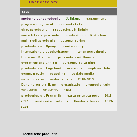
Over deze site
tags
moderne-dansproductie
Julidans
management
projectmanagement
applicatiebeheer
circusproductie
producties uit België
muziektheaterproductie
producties uit Nederland
multimediaproductie
automatisering
producties uit Spanje
kaartverkoop
internationale gezelschappen
flamencoproductie
Flamenco Biënnale
producties uit Canada
evenementenplanning
personeelsplanning
producties uit Engeland
inspiratie
implementatie
communicatie
koppeling
sociale media
webapplicatie
moderne dans
2018-2019
Dancing on the Edge
organisatie
urenregistratie
2017-2018
2014-2015
CRM
producties uit Frankrijk
managementrapport
2016-
2017
danstheaterproductie
theatertechniek
2013-
2014
Technische productie