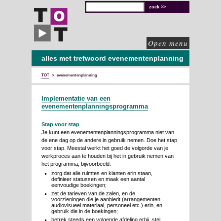
TOT
technische
oplossingen
voor
de
culturele
sector
Open menu
alles met trefwoord evenementenplanning
TOT
>
evenementenplanning
Implementatie van een
evenementenplanningsprogramma
Stap voor stap
Je kunt een evenementenplanningsprogramma niet van
de ene dag op de andere in gebruik nemen. Doe het stap
voor stap. Meestal werkt het goed de volgorde van je
werkproces aan te houden bij het in gebruik nemen van
het programma, bijvoorbeeld:
zorg dat alle ruimtes en klanten erin staan,
definieer statussen en maak een aantal
eenvoudige boekingen;
zet de tarieven van de zalen, en de
voorzieningen die je aanbiedt (arrangementen,
audiovisueel materiaal, personeel etc.) erin, en
gebruik die in de boekingen;
betrek steeds een volgende afdeling erbij, stel