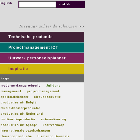
English
Tovenaar achter de schermen >>
Technische productie
Projectmanagement ICT
Uurwerk personeelsplanner
Inspiratie
tags
moderne-dansproductie
Julidans
management
projectmanagement
applicatiebeheer
circusproductie
producties uit België
muziektheaterproductie
producties uit Nederland
multimediaproductie
automatisering
producties uit Spanje
kaartverkoop
internationale gezelschappen
flamencoproductie
Flamenco Biënnale