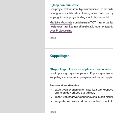
Kijk op communicatie
Een project valt of staat bij communicatie. In de cult
belangen, verschillende culturen, nieuwe wet- en re
wrijving. Goede projectleiding maakt het verschil.
Marijcke Voorsluijs
combineert in TOT haar organisat
heeft voor haar klanten al heel wat knopen ontward
over Projectleiding
terug
Koppelingen
“Koppelingen laten een applicatie boven zichzel
Een koppeling is geen applicatie. Koppelingen zijn 
koppeling met een ander programma kan een applicat
Een aantal voorbeelden:
export van evenementen naar kaartverkoopsyst
online en de verkoop start direct;
import van kaartverkoopgegevens in een plannin
integratie van kaartverkoop en website maakt k
terug