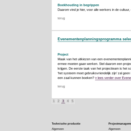
Boekhouding in begrippen
Daarom vind je hier, voor alle werkers in de cultuur
terug
Evenementenplanningsprogramma selec
Project
Maak van het uitkiezen van een evenementenplannings
ermee moeten gaan werken. Stel daarom een project
krijgen. De eerste taak van het projectteam is het s
‘het systeem moet gebruiksvriendelijk zijn’ zal geen
een zaal kunnen boeken?
» lees verder over Even
terug
1
2
3
4
5
Technische productie
Projectmanagem
Algemeen
Algemeen