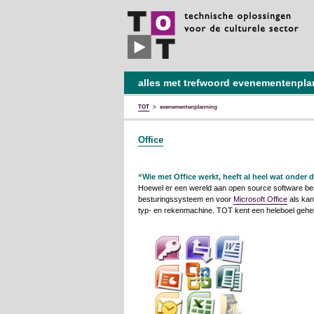
TOT
technische
oplossingen
voor
de
culturele
sector
alles met trefwoord evenementenpl
TOT
>
evenementenplanning
Office
“Wie met Office werkt, heeft al heel wat onder
Hoewel er een wereld aan open source software best
besturingssysteem en voor
Microsoft Office
als kan
typ- en rekenmachine. TOT kent een heleboel gehe