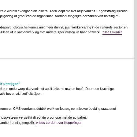
urele wereld evengoed als elders. Toch loopt die niet altijd vanzelf. Tegenstrijdig lijkende
gelgeving of groei van de organisatie. Allemaal mogelijke oorzaken van botsing of
iepsychologische kennis met meer dan 20 jaar werkervaring in de culturele sector en
. Alleen of in samenwerking met andere specialisten uit haar netwerk.
» lees verder
f uitstijgen”
wel een onderwerp dat veel met applicaties te maken heeft. Door een krachtige
ie boven zichzelf uitstijgen.
eem en CMS voorkomt dubbel werk en fouten; een nieuwe boeking staat snel
gssysteem vergelijkt direct de prognose met de actualiteit;
lantherkenning mogelijk;
» lees verder over Koppelingen