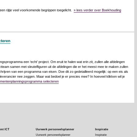
, een rijtje veel voorkomende begrippen toegelicht.
» lees verder over Boekhouding
teren
programma een ‘echt’ project. Om eruit te halen wat erin zit, zullen alle afdelingen
team samen met sleutelfiguren uit de afdelingen die er het meest mee te maken zullen
chrijven van een programma van eisen. Doe dit zo gedetailleerd mogelijk: op een eis als
 leverancier nee zeggen. Maar wat bedoel je er precies mee? In hoeveel klikken wil je
ementenplanningsprogramma selecteren
ent ICT
Uurwerk personeelsplanner
Inspiratie
Uurwerk personeelsplanner
Inspiratie