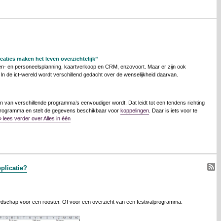
icaties maken het leven overzichtelijk”
- en personeelsplanning, kaartverkoop en CRM, enzovoort. Maar er zijn ook
 In de ict-wereld wordt verschillend gedacht over de wenselijkheid daarvan.
n van verschillende programma’s eenvoudiger wordt. Dat leidt tot een tendens richting
 programma en stelt de gegevens beschikbaar voor
koppelingen
. Daar is iets voor te
» lees verder over Alles in één
plicatie?
edschap voor een rooster. Of voor een overzicht van een festivalprogramma.