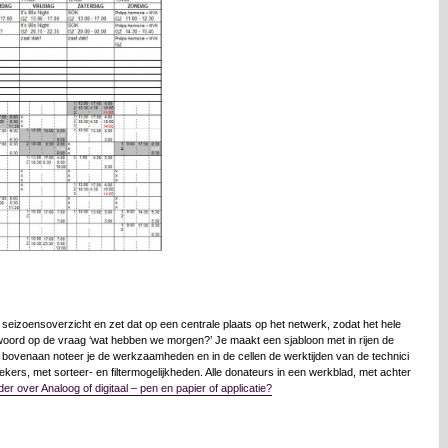
seizoensoverzicht en zet dat op een centrale plaats op het netwerk, zodat het hele
t antwoord op de vraag ‘wat hebben we morgen?’ Je maakt een sjabloon met in rijen de
ovenaan noteer je de werkzaamheden en in de cellen de werktijden van de technici
ers, met sorteer- en filtermogelijkheden. Alle donateurs in een werkblad, met achter
der over Analoog of digitaal – pen en papier of applicatie?