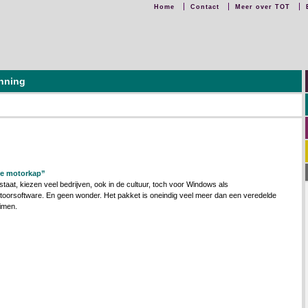
Home
Contact
Meer over TOT
anning
 de motorkap”
aat, kiezen veel bedrijven, ook in de cultuur, toch voor Windows als
toorsoftware. En geen wonder. Het pakket is oneindig veel meer dan een veredelde
imen.