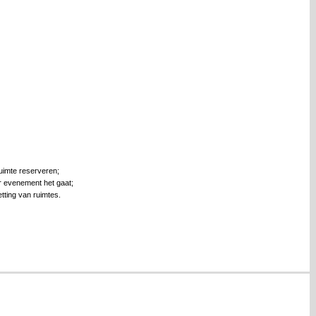
uimte reserveren;
r evenement het gaat;
tting van ruimtes.