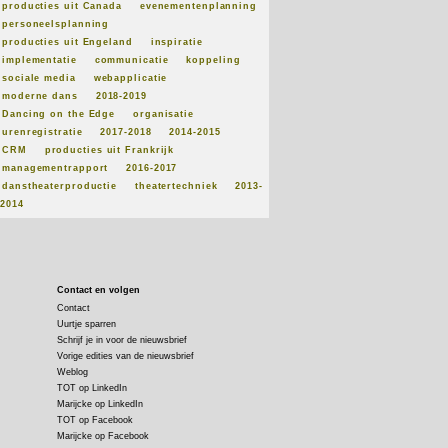
producties uit Canada
evenementenplanning
personeelsplanning
producties uit Engeland
inspiratie
implementatie
communicatie
koppeling
sociale media
webapplicatie
moderne dans
2018-2019
Dancing on the Edge
organisatie
urenregistratie
2017-2018
2014-2015
CRM
producties uit Frankrijk
managementrapport
2016-2017
danstheaterproductie
theatertechniek
2013-
2014
Contact en volgen
Contact
Uurtje sparren
Schrijf je in voor de nieuwsbrief
Vorige edities van de nieuwsbrief
Weblog
TOT op LinkedIn
Marijcke op LinkedIn
TOT op Facebook
Marijcke op Facebook