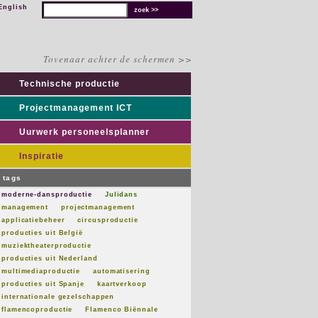
English
Tovenaar achter de schermen >>
Technische productie
Projectmanagement ICT
Uurwerk personeelsplanner
Inspiratie
tags
moderne-dansproductie
Julidans
management
projectmanagement
applicatiebeheer
circusproductie
producties uit België
muziektheaterproductie
producties uit Nederland
multimediaproductie
automatisering
producties uit Spanje
kaartverkoop
internationale gezelschappen
flamencoproductie
Flamenco Biënnale