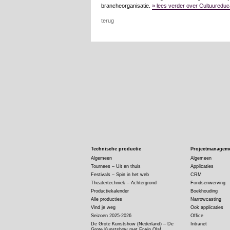
brancheorganisatie.
» lees verder over Cultuureduc
terug
Technische productie
Projectmanagem
Algemeen
Algemeen
Tournees – Uit en thuis
Applicaties
Festivals – Spin in het web
CRM
Theatertechniek – Achtergrond
Fondsenwerving
Productiekalender
Boekhouding
Alle producties
Narrowcasting
Vind je weg
Ook applicaties
Seizoen 2025-2026
Office
De Grote Kunstshow (Nederland) – De
Intranet
Grote Kunstshow met Erwin Olaf