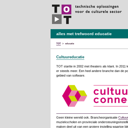
TOT
technische
oplossingen
voor
de
culturele
sector
alles met trefwoord educatie
TOT
>
educatie
Cultuureducatie
TOT startte in 2002 met theaters als klant. In 2011
er steeds meer. Een heel andere branche dan de pod
gebied van software.
Geen kleine wereld ook. Brancheorganisatie
Cultuu
muziekscholen en provinciale ondersteuningsinstelli
maken deel uit van een grotere instelling waartoe bi