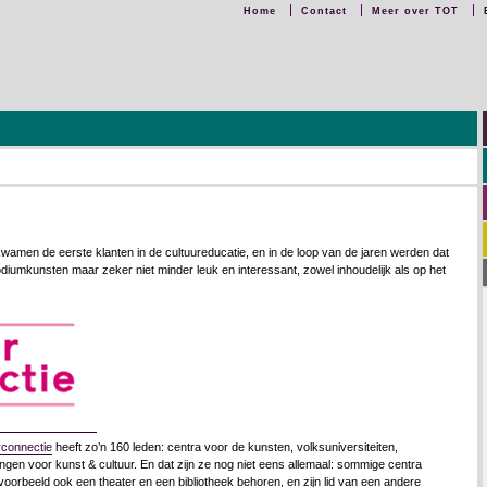
Home
Contact
Meer over TOT
 kwamen de eerste klanten in de cultuureducatie, en in de loop van de jaren werden dat
iumkunsten maar zeker niet minder leuk en interessant, zowel inhoudelijk als op het
rconnectie
heeft zo’n 160 leden: centra voor de kunsten, volksuniversiteiten,
ngen voor kunst & cultuur. En dat zijn ze nog niet eens allemaal: sommige centra
jvoorbeeld ook een theater en een bibliotheek behoren, en zijn lid van een andere