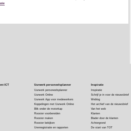
atie
ent ICT
Uurwerk personeelsplanner
Inspiratie
Uurwerk personeelsplanner
Inspiratie
Uurwerk Online
Schrijf je in voor de nieuwsbrief
Uurwerk App voor medewerkers
Weblog
Koppelingen met Uurwerk Online
Het archief van de nieuwsbrief
Blik onder de motorkap
Van het web
Rooster voorbereiden
Klanten
Rooster maken
Blader door de klanten
Rooster bekijken
Achtergrond
Urenregistratie en rapporten
De start van TOT