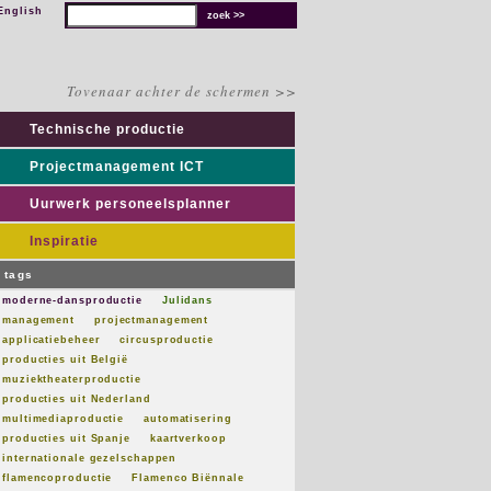
English
Tovenaar achter de schermen >>
Technische productie
Projectmanagement ICT
Uurwerk personeelsplanner
Inspiratie
tags
moderne-dansproductie
Julidans
management
projectmanagement
applicatiebeheer
circusproductie
producties uit België
muziektheaterproductie
producties uit Nederland
multimediaproductie
automatisering
producties uit Spanje
kaartverkoop
internationale gezelschappen
flamencoproductie
Flamenco Biënnale