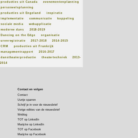
producties uit Canada
evenementenplanning
personeelsplanning
producties uit Engeland
inspiratie
implementatie
communicatie
koppeling
sociale media
webapplicatie
moderne dans
2018-2019
Dancing on the Edge
organisatie
urenregistratie
2017-2018
2014-2015
CRM
producties uit Frankrijk
managementrapport
2016-2017
danstheaterproductie
theatertechniek
2013-
2014
Contact en volgen
Contact
Uurtje sparren
Schrijf je in voor de nieuwsbrief
Vorige edities van de nieuwsbrief
Weblog
TOT op LinkedIn
Marijcke op LinkedIn
TOT op Facebook
Marijcke op Facebook