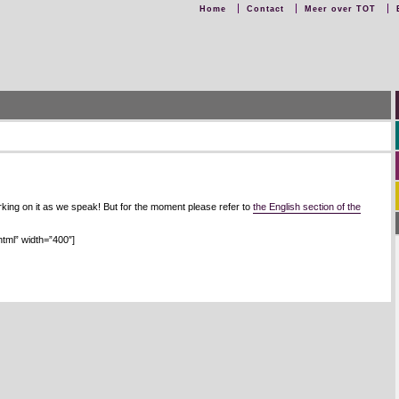
Home
Contact
Meer over TOT
orking on it as we speak! But for the moment please refer to
the English section of the
html” width=”400″]