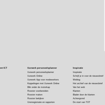
ent ICT
Uurwerk personeelsplanner
Inspiratie
Uurwerk personeelsplanner
Inspiratie
Uurwerk Online
Schrijf je in voor de nieuwsbrief
Uurwerk App voor medewerkers
Weblog
Koppelingen met Uurwerk Online
Het archief van de nieuwsbrief
Blik onder de motorkap
Van het web
Rooster voorbereiden
Klanten
Rooster maken
Blader door de klanten
Rooster bekijken
Achtergrond
Urenregistratie en rapporten
De start van TOT