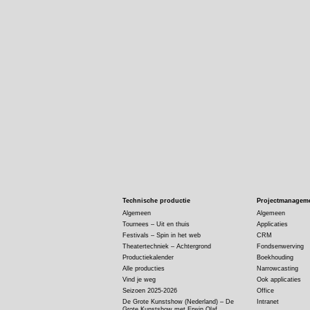
Technische productie
Projectmanagem
Algemeen
Algemeen
Tournees – Uit en thuis
Applicaties
Festivals – Spin in het web
CRM
Theatertechniek – Achtergrond
Fondsenwerving
Productiekalender
Boekhouding
Alle producties
Narrowcasting
Vind je weg
Ook applicaties
Seizoen 2025-2026
Office
De Grote Kunstshow (Nederland) – De
Intranet
Grote Kunstshow met Erwin Olaf