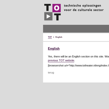
TOT
technische
oplossingen
voor
de
culturele
sector
TOT
>
English
English
Yes, there will be an English section on this site. W
previous TOT website
.
[browsershot url=”http://www.totheater.nl/eng/index.
terug