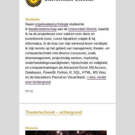
Studeren
Naast
organisatiepsychologie
studeerde
ik
theaterwetenschap
aan de
Universiteit Utrecht
, waarbij
ik na de propedeuse voor vakken over dans en
kunsttheorie koos. Losse bijvakken volgde ik bij
Informatica. In de loop van mijn werkend leven verdiepte
ik mijn kennis op het gebied van management, theater- en
computertechniek met diverse cursussen, zoals
timemanagement, projectmatig werken, marketing,
onderhandelingsvaardigheden, hijstechniek en veiligheid,
en computertrainingen als Advanced Excel, MS Access,
Databases, PowerBI, Python, R, SQL, HTML, MS Visio,
en de klassiekers Pascal en Visual Basic.
» lees verder
over Achtergrond
terug
Theatertechniek – achtergrond
Historie