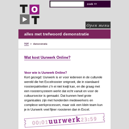
TOT
technische
oplossingen
voor
de
culturele
sector
Open menu
alles met trefwoord demonstratie
TOT
>
demonstratie
Wat kost Uurwerk Online?
Voor wie is Uurwerk Online?
Kort gezegd: Uurwerk is er voor iedereen in de culturele
wereld die het Excelrooster ontgroeit, die in standaard
roosterpakketten z’n ei niet kwijt kan, en die graag met
een roostersysteem werkt dat echt vanuit en voor de
cultuursector is gemaakt. Dat kunnen heel grote
organisaties zijn met honderden medewerkers en
complexe werkprocessen, maar ook een klein team kun
je in Uurwerk veel fijner roosteren dan in Excel.