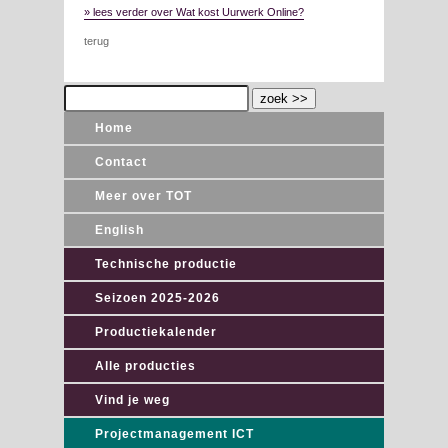
» lees verder over Wat kost Uurwerk Online?
terug
Home
Contact
Meer over TOT
English
Technische productie
Seizoen 2025-2026
Productiekalender
Alle producties
Vind je weg
Projectmanagement ICT