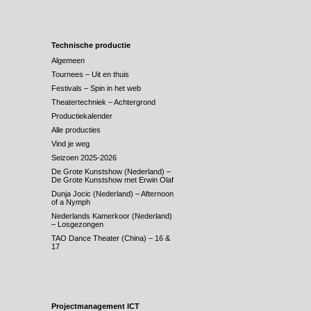
Technische productie
Algemeen
Tournees – Uit en thuis
Festivals – Spin in het web
Theatertechniek – Achtergrond
Productiekalender
Alle producties
Vind je weg
Seizoen 2025-2026
De Grote Kunstshow (Nederland) –
De Grote Kunstshow met Erwin Olaf
Dunja Jocic (Nederland) – Afternoon
of a Nymph
Nederlands Kamerkoor (Nederland)
– Losgezongen
TAO Dance Theater (China) – 16 &
17
Projectmanagement ICT