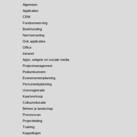
Algemeen
Applicaties
CRM
Fondsenwerving
Boekhouding
Narrowcasting
Ook applicaties
Office
Intranet
Apps, widgets en sociale media
Projectmanagement
Podiumkunsten
Evenementenplanning
Personeelsplanning
Urenregistratie
Kaartverkoop
Cultuureducatie
Beheer je landschap
Processcan
Projectleiding
Training
Koppelingen