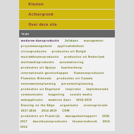
Klanten
Achtergrond
Over deze site
tags
moderne-dansproductie
Julidans
management
projectmanagement
applicatiebeheer
circusproductie
producties uit België
muziektheaterproductie
producties uit Nederland
multimediaproductie
automatisering
producties uit Spanje
kaartverkoop
internationale gezelschappen
flamencoproductie
Flamenco Biënnale
producties uit Canada
evenementenplanning
personeelsplanning
producties uit Engeland
inspiratie
implementatie
communicatie
koppeling
sociale media
webapplicatie
moderne dans
2018-2019
Dancing on the Edge
organisatie
urenregistratie
2017-2018
2014-2015
CRM
producties uit Frankrijk
managementrapport
2016-
2017
danstheaterproductie
theatertechniek
2013-
2014