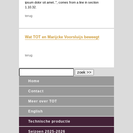
ipsum dolor sit amet..”, comes from a line in section
1.10.32.
terug
Wat TOT en Marijcke Voorsluijs beweegt
terug
Home
Contact
Meer over TOT
English
Technische productie
Seizoen 2025-2026