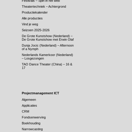
Festivals – Spin in het web
Theatertechniek – Achtergrond
Productiekalender
Alle producties
Vind je weg
Seizoen 2025-2026
De Grote Kunstshow (Nederland) –
De Grote Kunstshow met Erwin Olaf
Dunja Jocic (Nederland) – Afternoon
of a Nymph
Nederlands Kamerkoor (Nederland)
– Losgezongen
TAO Dance Theater (China) – 16 &
17
Projectmanagement ICT
Algemeen
Applicaties
CRM
Fondsenwerving
Boekhouding
Narrowcasting