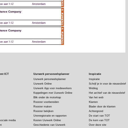
w aan 't IJ
Amsterdam
 Dance Company
w aan 't IJ
Amsterdam
 Dance Company
w aan 't IJ
Amsterdam
ent ICT
Uurwerk personeelsplanner
Inspiratie
Uurwerk personeelsplanner
Inspiratie
Uurwerk Online
Schrijf je in voor de nieuwsbrief
Uurwerk App voor medewerkers
Weblog
Koppelingen met Uurwerk Online
Het archief van de nieuwsbrief
Blik onder de motorkap
Van het web
Rooster voorbereiden
Klanten
Rooster maken
Blader door de klanten
Rooster bekijken
Achtergrond
Urenregistratie en rapporten
De start van TOT
sociale media
Kosten Uurwerk Online
De kern van TOT
nt
Geschiedenis van Uurwerk
Over deze site