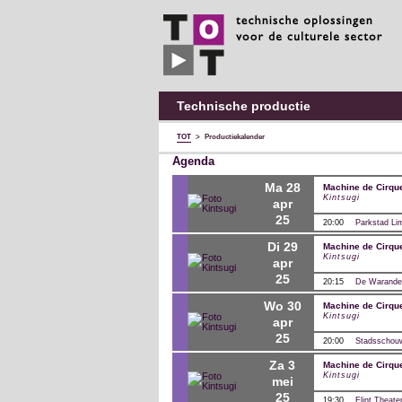
TOT
technische
oplossingen
voor
de
culturele
sector
Technische productie
TOT
>
Productiekalender
Agenda
ma 28
Machine de Cirqu
Kintsugi
apr
25
20:00
Parkstad Li
di 29
Machine de Cirqu
Kintsugi
apr
25
20:15
De Warande
wo 30
Machine de Cirqu
Kintsugi
apr
25
20:00
Stadsschou
za 3
Machine de Cirqu
Kintsugi
mei
25
19:30
Flint Theate