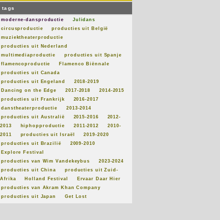
tags
moderne-dansproductie
Julidans
circusproductie
producties uit België
muziektheaterproductie
producties uit Nederland
multimediaproductie
producties uit Spanje
flamencoproductie
Flamenco Biënnale
producties uit Canada
producties uit Engeland
2018-2019
Dancing on the Edge
2017-2018
2014-2015
producties uit Frankrijk
2016-2017
danstheaterproductie
2013-2014
producties uit Australië
2015-2016
2012-
2013
hiphopproductie
2011-2012
2010-
2011
producties uit Israël
2019-2020
producties uit Brazilië
2009-2010
Explore Festival
producties van Wim Vandekeybus
2023-2024
producties uit China
producties uit Zuid-
Afrika
Holland Festival
Ervaar Daar Hier
producties van Akram Khan Company
producties uit Japan
Get Lost