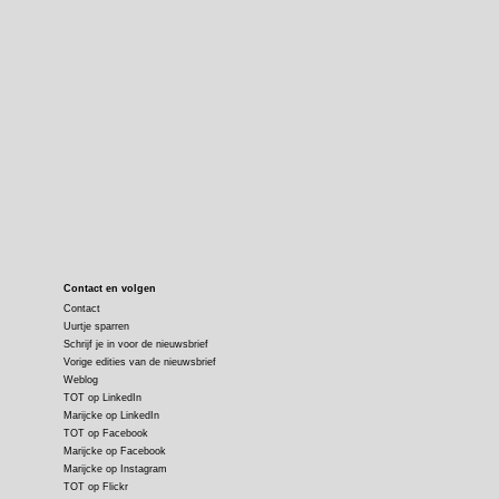
Contact en volgen
Contact
Uurtje sparren
Schrijf je in voor de nieuwsbrief
Vorige edities van de nieuwsbrief
Weblog
TOT op LinkedIn
Marijcke op LinkedIn
TOT op Facebook
Marijcke op Facebook
Marijcke op Instagram
TOT op Flickr