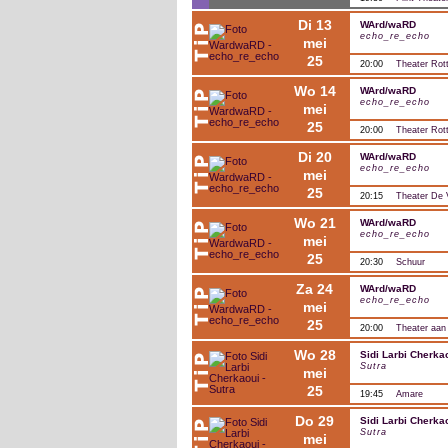
di 13
WArd/waRD
echo_re_echo
mei
25
20:00
Theater Ro
wo 14
WArd/waRD
echo_re_echo
mei
25
20:00
Theater Ro
di 20
WArd/waRD
echo_re_echo
mei
25
20:15
Theater De 
wo 21
WArd/waRD
echo_re_echo
mei
25
20:30
Schuur
za 24
WArd/waRD
echo_re_echo
mei
25
20:00
Theater aan
wo 28
Sidi Larbi Cherka
Sutra
mei
25
19:45
Amare
do 29
Sidi Larbi Cherka
Sutra
mei