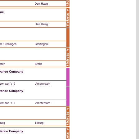
Den Haag
oui
Den Haag
re Groningen
Groningen
ater
Breda
 Dance Company
w aan 't IJ
Amsterdam
 Dance Company
w aan 't IJ
Amsterdam
burg
Tilburg
 Dance Company