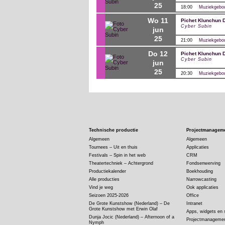
25
18:00
Muziekgebou
wo 11
Pichet Klunchun
Cyber Subin
jun
25
21:00
Muziekgebou
do 12
Pichet Klunchun
Cyber Subin
jun
25
20:30
Muziekgebou
Technische productie
Projectmanagem
Algemeen
Algemeen
Tournees – Uit en thuis
Applicaties
Festivals – Spin in het web
CRM
Theatertechniek – Achtergrond
Fondsenwerving
Productiekalender
Boekhouding
Alle producties
Narrowcasting
Vind je weg
Ook applicaties
Seizoen 2025-2026
Office
De Grote Kunstshow (Nederland) – De
Intranet
Grote Kunstshow met Erwin Olaf
Apps, widgets en 
Dunja Jocic (Nederland) – Afternoon of a
Projectmanageme
Nymph