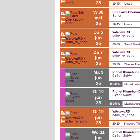
25
19:45
Amare
vr 30
Sidi Larbi Cherka
Sutra
mei
25
19:45
Amare
do 5
WArd/waRD
echo_re_echo
jun
25
20:00
Grand Theat
za 7
WArd/waRD
echo_re_echo
jun
25
20:30
Chassé The
ma 9
Pichet Klunchun
Cyber Subin
jun
25
BOUW
Muziekgebou
di 10
Pichet Klunchun
Cyber Subin
jun
25
BOUW
Muziekgebou
di 10
WArd/waRD
echo_re_echo
jun
25
20:15
Theaters Til
wo 11
Pichet Klunchun
Cyber Subin
jun