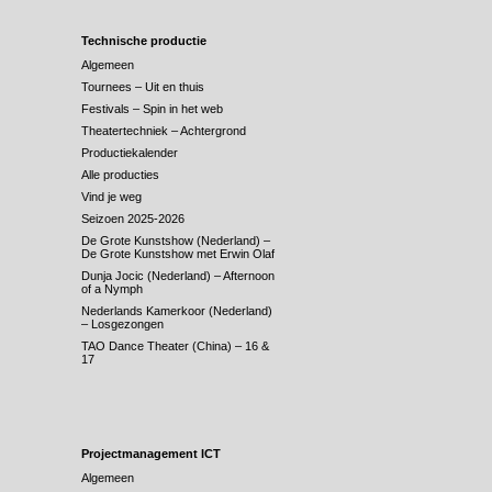
Technische productie
Algemeen
Tournees – Uit en thuis
Festivals – Spin in het web
Theatertechniek – Achtergrond
Productiekalender
Alle producties
Vind je weg
Seizoen 2025-2026
De Grote Kunstshow (Nederland) –
De Grote Kunstshow met Erwin Olaf
Dunja Jocic (Nederland) – Afternoon
of a Nymph
Nederlands Kamerkoor (Nederland)
– Losgezongen
TAO Dance Theater (China) – 16 &
17
Projectmanagement ICT
Algemeen