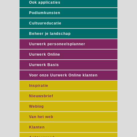
Ook applicaties
Podiumkunsten
Cultuureducatie
Beheer je landschap
Uurwerk personeelsplanner
Uurwerk Online
Uurwerk Basis
Voor onze Uurwerk Online klanten
Inspiratie
Nieuwsbrief
Weblog
Van het web
Klanten