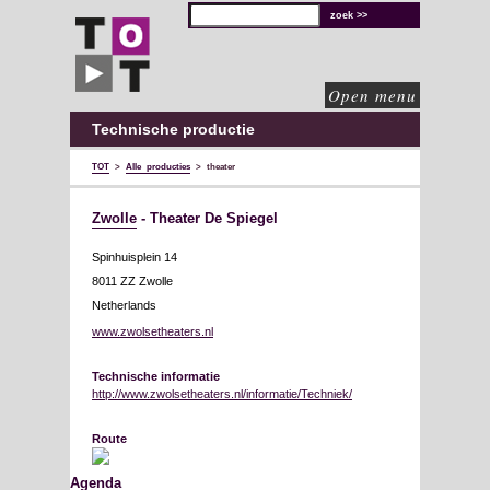
TOT
technische
oplossingen
voor
de
culturele
sector
Open menu
Technische productie
TOT
>
Alle producties
>
theater
Zwolle
- Theater De Spiegel
Spinhuisplein 14
8011 ZZ Zwolle
Netherlands
www.zwolsetheaters.nl
Technische informatie
http://www.zwolsetheaters.nl/informatie/Techniek/
Route
Agenda