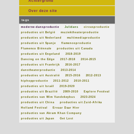
Achtergrond
Over deze site
tags
moderne-dansproductie
Julidans
circusproductie
producties uit België
muziektheaterproductie
producties uit Nederland
multimediaproductie
producties uit Spanje
flamencoproductie
Flamenco Biënnale
producties uit Canada
producties uit Engeland
2018-2019
Dancing on the Edge
2017-2018
2014-2015
producties uit Frankrijk
2016-2017
danstheaterproductie
2013-2014
producties uit Australië
2015-2016
2012-2013
hiphopproductie
2011-2012
2010-2011
producties uit Israël
2019-2020
producties uit Brazilië
2009-2010
Explore Festival
producties van Wim Vandekeybus
2023-2024
producties uit China
producties uit Zuid-Afrika
Holland Festival
Ervaar Daar Hier
producties van Akram Khan Company
producties uit Japan
Get Lost