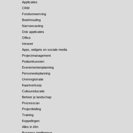
Applicaties
CRM
Fondsenwerving
Boekhouding
Narrowcasting
Ook applicaties
Office
Intranet
Apps, widgets en sociale media
Projectmanagement
Podiumkunsten
Evenementenplanning
Personeelsplanning
Urenregistratie
Kaartverkoop
Cultuureducatie
Beheer je landschap
Processcan
Projectleiding
Training
Koppelingen
Alles in één
Business intelligence