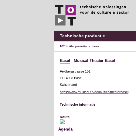
TOT
technische
oplossingen
voor
de
culturele
sector
Technische productie
TOT
>
Alle producties
>
theater
Basel
- Musical Theater Basel
Feldbergstrasse 151
CH-4058 Basel
Switzerland
https://www.musical.ch/de/musicaltheaterbasel
Technische informatie
Route
Agenda