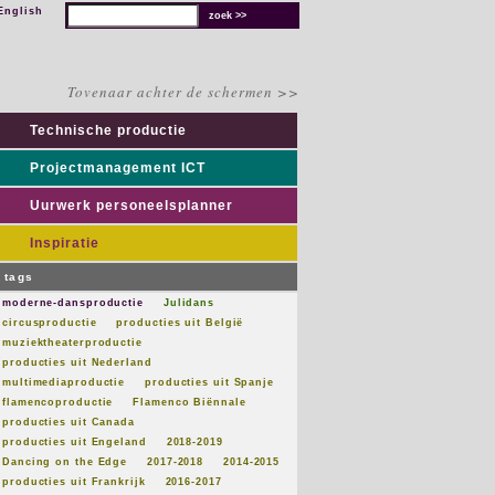
English
Tovenaar achter de schermen >>
Technische productie
Projectmanagement ICT
Uurwerk personeelsplanner
Inspiratie
tags
moderne-dansproductie
Julidans
circusproductie
producties uit België
muziektheaterproductie
producties uit Nederland
multimediaproductie
producties uit Spanje
flamencoproductie
Flamenco Biënnale
producties uit Canada
producties uit Engeland
2018-2019
Dancing on the Edge
2017-2018
2014-2015
producties uit Frankrijk
2016-2017