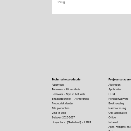
terug
Technische productie
Projectmanagem
Algemeen
Algemeen
Tournees – Uit en thuis
Applicaties
Festivals – Spin in het web
CRM
Theatertechniek – Achtergrond
Fondsenwerving
Productiekalender
Boekhouding
Alle producties
Narrowcasting
Vind je weg
Ook applicaties
Seizoen 2026-2027
Office
Dunja Jocic (Nederland) – FOLK
Intranet
Apps, widgets en 