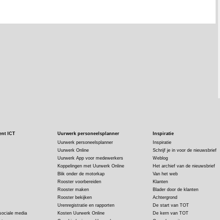
ent ICT
Uurwerk personeelsplanner
Inspiratie
Uurwerk personeelsplanner
Inspiratie
Uurwerk Online
Schrijf je in voor de nieuwsbrief
Uurwerk App voor medewerkers
Weblog
Koppelingen met Uurwerk Online
Het archief van de nieuwsbrief
Blik onder de motorkap
Van het web
Rooster voorbereiden
Klanten
Rooster maken
Blader door de klanten
Rooster bekijken
Achtergrond
Urenregistratie en rapporten
De start van TOT
sociale media
Kosten Uurwerk Online
De kern van TOT