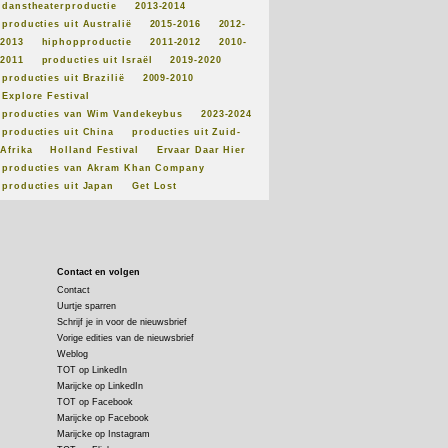
danstheaterproductie
2013-2014
producties uit Australië
2015-2016
2012-
2013
hiphopproductie
2011-2012
2010-
2011
producties uit Israël
2019-2020
producties uit Brazilië
2009-2010
Explore Festival
producties van Wim Vandekeybus
2023-2024
producties uit China
producties uit Zuid-
Afrika
Holland Festival
Ervaar Daar Hier
producties van Akram Khan Company
producties uit Japan
Get Lost
Contact en volgen
Contact
Uurtje sparren
Schrijf je in voor de nieuwsbrief
Vorige edities van de nieuwsbrief
Weblog
TOT op LinkedIn
Marijcke op LinkedIn
TOT op Facebook
Marijcke op Facebook
Marijcke op Instagram