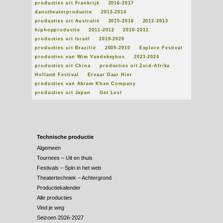
producties uit Frankrijk
2016-2017
danstheaterproductie
2013-2014
producties uit Australië
2015-2016
2012-2013
hiphopproductie
2011-2012
2010-2011
producties uit Israël
2019-2020
producties uit Brazilië
2009-2010
Explore Festival
producties van Wim Vandekeybus
2023-2024
producties uit China
producties uit Zuid-Afrika
Holland Festival
Ervaar Daar Hier
producties van Akram Khan Company
producties uit Japan
Get Lost
Technische productie
Algemeen
Tournees – Uit en thuis
Festivals – Spin in het web
Theatertechniek – Achtergrond
Productiekalender
Alle producties
Vind je weg
Seizoen 2026-2027