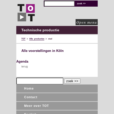
TOT
technische
oplossingen
voor
de
culturele
sector
Open menu
Technische productie
TOT
>
Alle producties
>
stad
Alle voorstellingen in Köln
Agenda
terug
Home
Contact
Meer over TOT