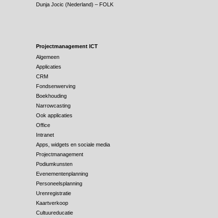
Dunja Jocic (Nederland) – FOLK
Projectmanagement ICT
Algemeen
Applicaties
CRM
Fondsenwerving
Boekhouding
Narrowcasting
Ook applicaties
Office
Intranet
Apps, widgets en sociale media
Projectmanagement
Podiumkunsten
Evenementenplanning
Personeelsplanning
Urenregistratie
Kaartverkoop
Cultuureducatie