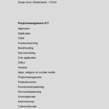
Dunja Jocic (Nederland) – FOLK
Projectmanagement ICT
Algemeen
Applicaties
CRM
Fondsenwerving
Boekhouding
Narrowcasting
Ook applicaties
Office
Intranet
Apps, widgets en sociale media
Projectmanagement
Podiumkunsten
Evenementenplanning
Personeelsplanning
Urenregistratie
Kaartverkoop
Cultuureducatie