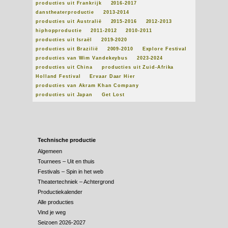
producties uit Frankrijk
2016-2017
danstheaterproductie
2013-2014
producties uit Australië
2015-2016
2012-2013
hiphopproductie
2011-2012
2010-2011
producties uit Israël
2019-2020
producties uit Brazilië
2009-2010
Explore Festival
producties van Wim Vandekeybus
2023-2024
producties uit China
producties uit Zuid-Afrika
Holland Festival
Ervaar Daar Hier
producties van Akram Khan Company
producties uit Japan
Get Lost
Technische productie
Algemeen
Tournees – Uit en thuis
Festivals – Spin in het web
Theatertechniek – Achtergrond
Productiekalender
Alle producties
Vind je weg
Seizoen 2026-2027