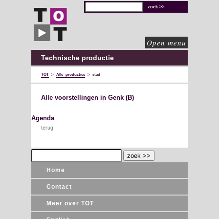
TOT
technische
oplossingen
voor
de
culturele
sector
Open menu
Technische productie
TOT
>
Alle producties
>
stad
Alle voorstellingen in Genk (B)
Agenda
terug
Home
Contact
Meer over TOT