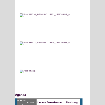
Agenda
vr 18 okt
Lucent Danstheater
Den Haag
BOUW
13