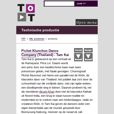
TOT
technische
oplossingen
voor
de
culturele
sector
Open menu
Technische productie
TOT
>
Alle producties
>
productie
Pichet Klunchun Dance
Company
(Thailand) - Tam Kai
Tam Kai is gebaseerd op een verhaal uit
de Ramayana: Phra Lor. Daarin wordt
een prins door een beeldschone haan naar twee
prinsessen gelokt, met fatale gevolgen. Choreograaf
Pichet Klunchun ziet hierin een parallel met de Khôn, de
klassieke dans van Thailand: het publiek laat zich door de
schoonheid van die verfijnde dans, met zijn rigide wetten,
een doodlopende weg in lokken. Daarom probeert hij, net
als wereldster
Akram Khan
doet met de klassieke Kathak
uit Noord-India, een brug te slaan tussen traditie en
moderniteit en te zoeken naar een hedendaagse, vitale en
creatieve Khôn. In Tam Kai geven de dansers ieder een
eigen interpretatie aan de muziek gespeeld door
Boonyoung Katkong, meester op de ranad ek (alt-