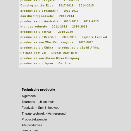
producties uit Engeland
2018-2019
Dancing on the Edge
2017-2018
2014-2015
producties uit Frankrijk
2016-2017
danstheaterproductie
2013-2014
producties uit Australië
2015-2016
2012-2013
hiphopproductie
2011-2012
2010-2011
producties uit Israël
2019-2020
producties uit Brazilië
2009-2010
Explore Festival
producties van Wim Vandekeybus
2023-2024
producties uit China
producties uit Zuid-Afrika
Holland Festival
Ervaar Daar Hier
producties van Akram Khan Company
producties uit Japan
Get Lost
Technische productie
Algemeen
Tournees – Uit en thuis
Festivals – Spin in het web
Theatertechniek – Achtergrond
Productiekalender
Alle producties