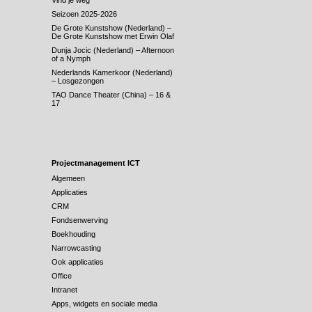
Vind je weg
Seizoen 2025-2026
De Grote Kunstshow (Nederland) –
De Grote Kunstshow met Erwin Olaf
Dunja Jocic (Nederland) – Afternoon
of a Nymph
Nederlands Kamerkoor (Nederland)
– Losgezongen
TAO Dance Theater (China) – 16 &
17
Projectmanagement ICT
Algemeen
Applicaties
CRM
Fondsenwerving
Boekhouding
Narrowcasting
Ook applicaties
Office
Intranet
Apps, widgets en sociale media