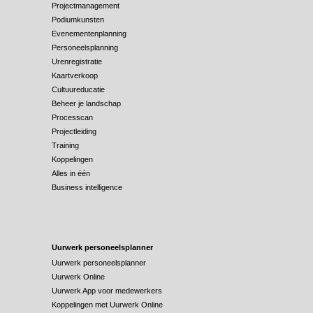
Projectmanagement
Podiumkunsten
Evenementenplanning
Personeelsplanning
Urenregistratie
Kaartverkoop
Cultuureducatie
Beheer je landschap
Processcan
Projectleiding
Training
Koppelingen
Alles in één
Business intelligence
Uurwerk personeelsplanner
Uurwerk personeelsplanner
Uurwerk Online
Uurwerk App voor medewerkers
Koppelingen met Uurwerk Online