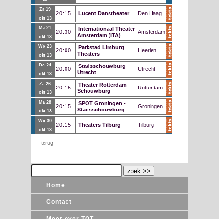
za 19
20:15
Lucent Danstheater
Den Haag
okt 13
ma 21
Internationaal Theater
20:30
Amsterdam
Amsterdam (ITA)
okt 13
wo 23
Parkstad Limburg
20:00
Heerlen
Theaters
okt 13
do 24
Stadsschouwburg
20:00
Utrecht
Utrecht
okt 13
za 26
Theater Rotterdam
20:15
Rotterdam
Schouwburg
okt 13
ma 28
SPOT Groningen -
20:15
Groningen
Stadsschouwburg
okt 13
wo 30
20:15
Theaters Tilburg
Tilburg
okt 13
terug
Home
Contact
Meer over TOT