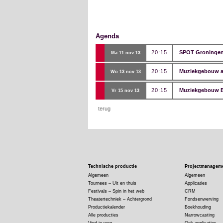
Agenda
20:15
SPOT Groningen
ma 11 nov 13
20:15
Muziekgebouw aa
wo 13 nov 13
20:15
Muziekgebouw 
vr 15 nov 13
terug
Technische productie
Projectmanagem
Algemeen
Algemeen
Tournees – Uit en thuis
Applicaties
Festivals – Spin in het web
CRM
Theatertechniek – Achtergrond
Fondsenwerving
Productiekalender
Boekhouding
Alle producties
Narrowcasting