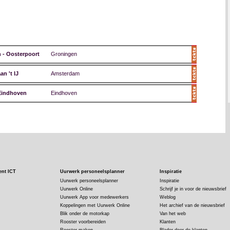
 - Oosterpoort
Groningen
n 't IJ
Amsterdam
Eindhoven
Eindhoven
ent ICT
Uurwerk personeelsplanner
Inspiratie
Uurwerk personeelsplanner
Inspiratie
Uurwerk Online
Schrijf je in voor de nieuwsbrief
Uurwerk App voor medewerkers
Weblog
Koppelingen met Uurwerk Online
Het archief van de nieuwsbrief
Blik onder de motorkap
Van het web
Rooster voorbereiden
Klanten