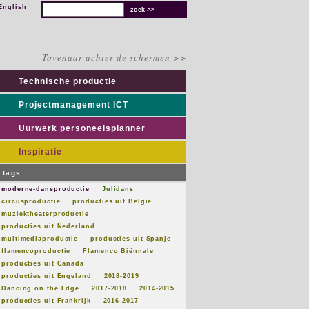
English
Tovenaar achter de schermen >>
Technische productie
Projectmanagement ICT
Uurwerk personeelsplanner
Inspiratie
tags
moderne-dansproductie
Julidans
circusproductie
producties uit België
muziektheaterproductie
producties uit Nederland
multimediaproductie
producties uit Spanje
flamencoproductie
Flamenco Biënnale
producties uit Canada
producties uit Engeland
2018-2019
Dancing on the Edge
2017-2018
2014-2015
producties uit Frankrijk
2016-2017