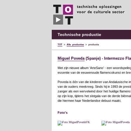
TOT
technische
oplossingen
voor
de
culturele
sector
Technische productie
TOT
>
Alle producties
>
productie
Miguel Poveda
(Spanje) - Intermezzo F
Met zijn nieuwe album ‘ArteSano’ - een woordspeling
essentie van de eeuwenoude flamencokunst en bren
Poveda is één van die kinderen van Andalusische imm
van de ouders meekreeg. Sinds hij in 1993 de prest
zanger als een wervelwind door het huidige flamen
op zijn kop, tijdens het slotgala van de derde biënn
die hiermee haar Nederlandse debuut maakt.
Foto's