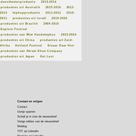
danstheaterproductie
2013-2014
producties uit Australië
2015-2016
2012-
2013
hiphopproductie
2011-2012
2010-
2011
producties uit Israël
2019-2020
producties uit Brazilië
2009-2010
Explore Festival
producties van Wim Vandekeybus
2023-2024
producties uit China
producties uit Zuid-
Afrika
Holland Festival
Ervaar Daar Hier
producties van Akram Khan Company
producties uit Japan
Get Lost
Contact en volgen
Contact
Uurtje sparren
Schrijf je in voor de nieuwsbrief
Vorige edities van de nieuwsbrief
Weblog
TOT op LinkedIn