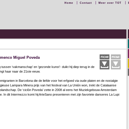
Home
Contact
Meer over TOT
lamenco Miguel Poveda
 tussen ‘vakmanschap’ en ‘gezonde kunst’- duikt hij diep terug in de
gt haar naar de 21ste eeuw.
igranten in Barcelona die de liefde voor het erfgoed via oude platen en de nostalgie
igieuse Lampara Minera prijs van het festival van La Unión won, trekt de Catalaanse
colandschap. De ‘ciclón Poveda’ zette in 2008 al eens het Muziekgebouw Amsterdam
ale. In dit Intermezzo komt hij ArteSano presenteren met zijn favoriete danseres La Lupi