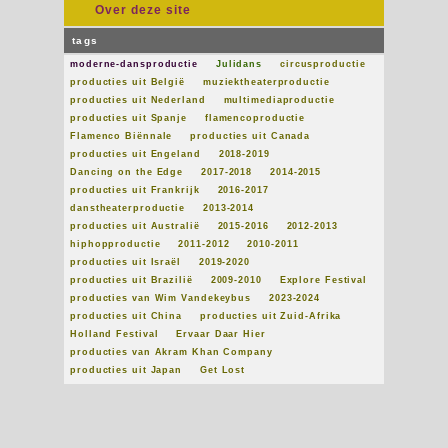
Over deze site
tags
moderne-dansproductie
Julidans
circusproductie
producties uit België
muziektheaterproductie
producties uit Nederland
multimediaproductie
producties uit Spanje
flamencoproductie
Flamenco Biënnale
producties uit Canada
producties uit Engeland
2018-2019
Dancing on the Edge
2017-2018
2014-2015
producties uit Frankrijk
2016-2017
danstheaterproductie
2013-2014
producties uit Australië
2015-2016
2012-2013
hiphopproductie
2011-2012
2010-2011
producties uit Israël
2019-2020
producties uit Brazilië
2009-2010
Explore Festival
producties van Wim Vandekeybus
2023-2024
producties uit China
producties uit Zuid-Afrika
Holland Festival
Ervaar Daar Hier
producties van Akram Khan Company
producties uit Japan
Get Lost