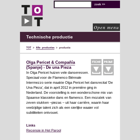
TOT
technische
oplossingen
voor
de
culturele
sector
Open menu
Technische productie
TOT
>
Alle producties
>
productie
Olga Pericet & Compañía
(Spanje) - De una Pieza
In Olga Pericet huizen vele danseressen.
Speciaal voor de Flamenco Biënnale
Intermezzo serie maakte Olga Pericet het dansrecital ‘De
Una Pieza’, dat in april 2012 in première ging in
Nederland. De voorstelling is een wonderschone mix van
Spaanse klassieke dans en flamenco. Een mozaïek van
zeven stukken –piezas – uit haar carrière, waarin haar
veelzijdige talent zich als een sierlijke waaier vol
subtiliteiten ontvouwt.
Links
Recensie in Het Parool