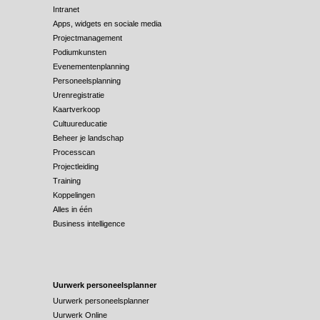
Intranet
Apps, widgets en sociale media
Projectmanagement
Podiumkunsten
Evenementenplanning
Personeelsplanning
Urenregistratie
Kaartverkoop
Cultuureducatie
Beheer je landschap
Processcan
Projectleiding
Training
Koppelingen
Alles in één
Business intelligence
Uurwerk personeelsplanner
Uurwerk personeelsplanner
Uurwerk Online