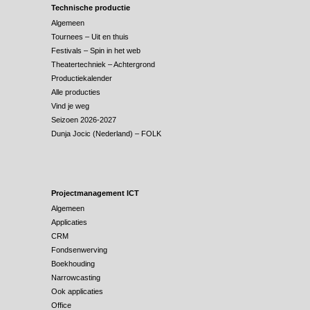
Technische productie
Algemeen
Tournees – Uit en thuis
Festivals – Spin in het web
Theatertechniek – Achtergrond
Productiekalender
Alle producties
Vind je weg
Seizoen 2026-2027
Dunja Jocic (Nederland) – FOLK
Projectmanagement ICT
Algemeen
Applicaties
CRM
Fondsenwerving
Boekhouding
Narrowcasting
Ook applicaties
Office