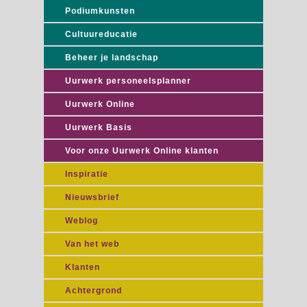
Podiumkunsten
Cultuureducatie
Beheer je landschap
Uurwerk personeelsplanner
Uurwerk Online
Uurwerk Basis
Voor onze Uurwerk Online klanten
Inspiratie
Nieuwsbrief
Weblog
Van het web
Klanten
Achtergrond