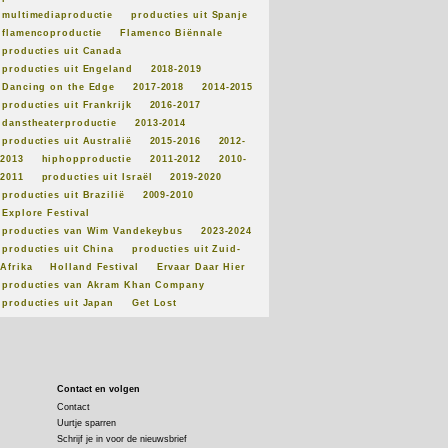
multimediaproductie
producties uit Spanje
flamencoproductie
Flamenco Biënnale
producties uit Canada
producties uit Engeland
2018-2019
Dancing on the Edge
2017-2018
2014-2015
producties uit Frankrijk
2016-2017
danstheaterproductie
2013-2014
producties uit Australië
2015-2016
2012-
2013
hiphopproductie
2011-2012
2010-
2011
producties uit Israël
2019-2020
producties uit Brazilië
2009-2010
Explore Festival
producties van Wim Vandekeybus
2023-2024
producties uit China
producties uit Zuid-
Afrika
Holland Festival
Ervaar Daar Hier
producties van Akram Khan Company
producties uit Japan
Get Lost
Contact en volgen
Contact
Uurtje sparren
Schrijf je in voor de nieuwsbrief