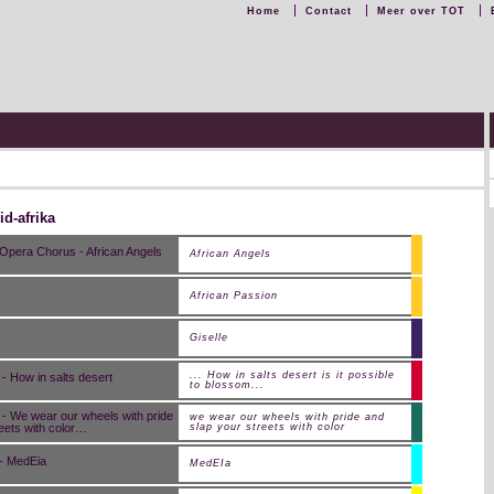
Home
Contact
Meer over TOT
id-afrika
African Angels
African Passion
Giselle
... How in salts desert is it possible
to blossom...
we wear our wheels with pride and
slap your streets with color
MedEIa