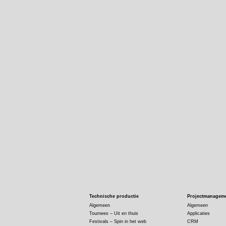
Technische productie
Projectmanagem
Algemeen
Algemeen
Tournees – Uit en thuis
Applicaties
Festivals – Spin in het web
CRM