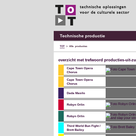
TOT
technische
oplossingen
voor
de
culturele
sector
Technische productie
TOT
>
Alle producties
overzicht met trefwoord producties-uit-zu
Cape Town Opera
Chorus
Cape Town Opera
Chorus
Dada Masilo
Robyn Orlin
Robyn Orlin
Third World Bun Fight /
Brett Bailey