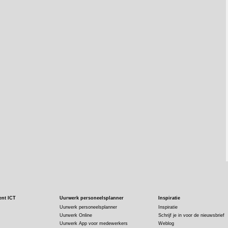
ent ICT
Uurwerk personeelsplanner
Inspiratie
Uurwerk personeelsplanner
Inspiratie
Uurwerk Online
Schrijf je in voor de nieuwsbrief
Uurwerk App voor medewerkers
Weblog