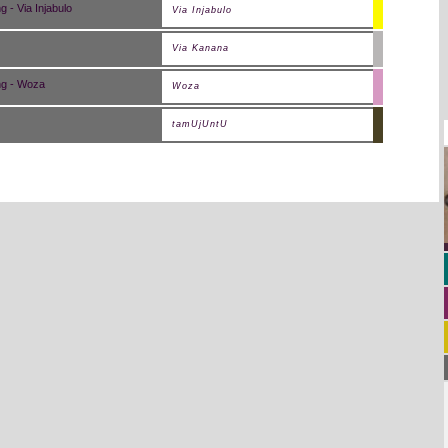
Via Injabulo
Via Kanana
Woza
tamUjUntU