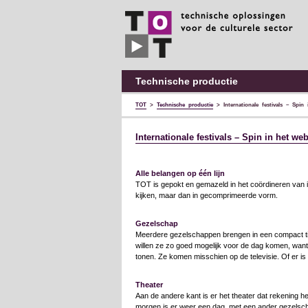
TOT
technische
oplossingen
voor
de
culturele
sector
Technische productie
TOT
>
Technische productie
>
Internationale festivals – Spin
Internationale festivals – Spin in het we
Alle belangen op één lijn
TOT is gepokt en gemazeld in het coördineren van int
kijken, maar dan in gecomprimeerde vorm.
Gezelschap
Meerdere gezelschappen brengen in een compact tijd
willen ze zo goed mogelijk voor de dag komen, want
tonen. Ze komen misschien op de televisie. Of er is
Theater
Aan de andere kant is er het theater dat rekening 
morgen is er weer een dag, met een ander gezelsch