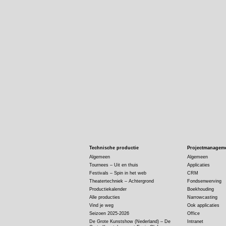
Technische productie
Projectmanagem
Algemeen
Algemeen
Tournees – Uit en thuis
Applicaties
Festivals – Spin in het web
CRM
Theatertechniek – Achtergrond
Fondsenwerving
Productiekalender
Boekhouding
Alle producties
Narrowcasting
Vind je weg
Ook applicaties
Seizoen 2025-2026
Office
De Grote Kunstshow (Nederland) – De
Intranet