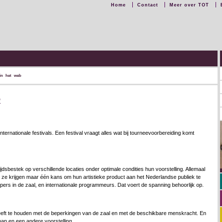
Home
Contact
Meer over TOT
 in het web
b
ernationale festivals. Een festival vraagt alles wat bij tourneevoorbereiding komt
sbestek op verschillende locaties onder optimale condities hun voorstelling. Allemaal
 ze krijgen maar één kans om hun artistieke product aan het Nederlandse publiek te
 pers in de zaal, en internationale programmeurs. Dat voert de spanning behoorlijk op.
heeft te houden met de beperkingen van de zaal en met de beschikbare menskracht. En
ap en een andere voorstelling.