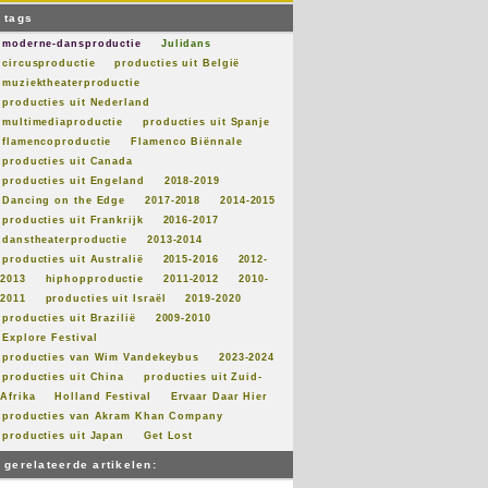
tags
moderne-dansproductie
Julidans
circusproductie
producties uit België
muziektheaterproductie
producties uit Nederland
multimediaproductie
producties uit Spanje
flamencoproductie
Flamenco Biënnale
producties uit Canada
producties uit Engeland
2018-2019
Dancing on the Edge
2017-2018
2014-2015
producties uit Frankrijk
2016-2017
danstheaterproductie
2013-2014
producties uit Australië
2015-2016
2012-
2013
hiphopproductie
2011-2012
2010-
2011
producties uit Israël
2019-2020
producties uit Brazilië
2009-2010
Explore Festival
producties van Wim Vandekeybus
2023-2024
producties uit China
producties uit Zuid-
Afrika
Holland Festival
Ervaar Daar Hier
producties van Akram Khan Company
producties uit Japan
Get Lost
gerelateerde artikelen: