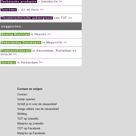
Technische productie
– Introductie >>
Tournees
– Uit en thuis >>
Theatertechnische achtergrond
van TOT >>
suggesties:
Moving Meetings
in Heerlen >>
Nederlandse Dansdagen
in Maastricht >>
Flamencobiënnale
in Amsterdam, Rotterdam en
Utrecht >>
Julidans
in Amsterdam >>
Contact en volgen
Contact
Uurtje sparren
Schrijf je in voor de nieuwsbrief
Vorige edities van de nieuwsbrief
Weblog
TOT op LinkedIn
Marijcke op LinkedIn
TOT op Facebook
Marijcke op Facebook