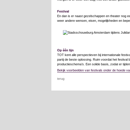
Festival
En dan is er naast gezelschappen en theater nog een 
weer andere wensen, eisen, mogelijkheden en bepe
Op één lijn
TOT kent alle perspectieven bij internationale festiv
partij de beste oplossing. Ruim voordat het festival
productieschema’s. Een solide basis, zodat er tijdens
Bekijk voorbeelden van festivals onder de hoede v
terug