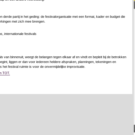
derde partij in het geding: de festivalorganisatie met een format, kader en budget die
rkingen met zich mee brengen.
als van binnenuit, weegt de belangen tegen elkaar af en vindt en bepleit bij de betrokken
 begint, liggen er dan voor iedereen heldere afspraken, planningen, tekeningen en
 het festival ruimte is voor de onvermijdelijke improvisatie.
an TOT.