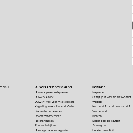
ent ICT
Uurwerk personeelsplanner
Inspiratie
Uurwerk personeelsplanner
Inspiratie
Uurwerk Online
Schrijf je in voor de nieuwsbrief
Uurwerk App voor medewerkers
Weblog
Koppelingen met Uurwerk Online
Het archief van de nieuwsbrief
Blik onder de motorkap
Van het web
Rooster voorbereiden
Klanten
Rooster maken
Blader door de klanten
Rooster bekijken
Achtergrond
Urenregistratie en rapporten
De start van TOT